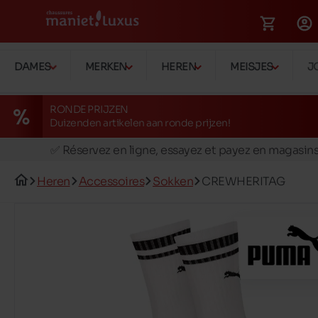
DAMES
MERKEN
HEREN
MEISJES
J
RONDE PRIJZEN
Duizenden artikelen aan ronde prijzen!
🚛 Livraison gratuite en magasins
✅ Réservez en ligne, essayez et payez en magasin
🏪 28 magasins en Belgique et au Luxembourg
Heren
Accessoires
Sokken
CREWHERITAG
📦 Livraison à domicile gratuite dés 39€ d'achats
🔁 retours valables pendant 30 jours
🚛 Livraison gratuite en magasins