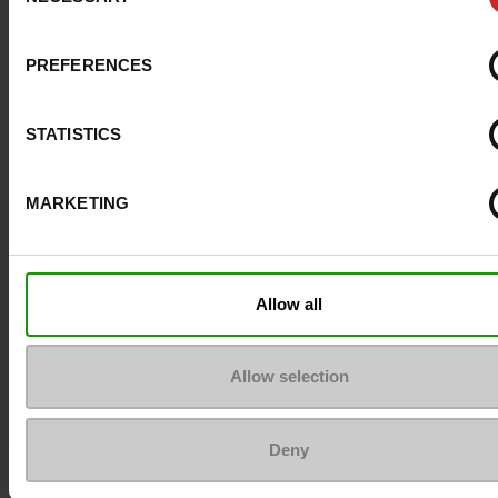
Selection
PREFERENCES
Top Reviews
STATISTICS
MARKETING
Join the community
Allow all
#LoveManietLuxus
Allow selection
Publiceer je look op Instagram !
Deny