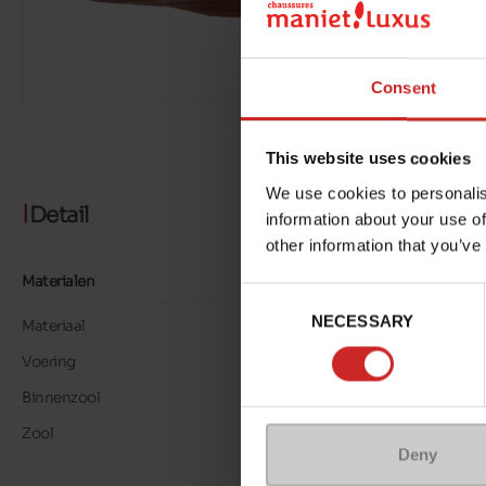
Consent
This website uses cookies
We use cookies to personalis
Detail
information about your use of
other information that you’ve
Materialen
Consent
NECESSARY
Selection
Materiaal
LEER
Voering
LK LEER
Binnenzool
LK LEER
Zool
GEGOMD
Deny