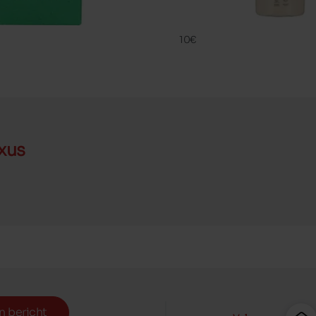
CREME DELIC
FAMACO
10€
xus
n bericht