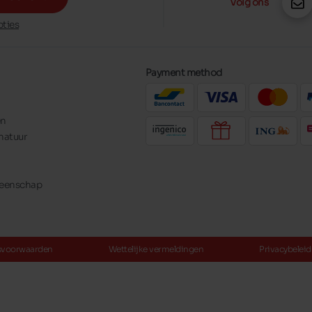
Volg ons
ties
Payment method
en
natuur
meenschap
svoorwaarden
Wettelijke vermeldingen
Privacybeleid