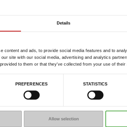
Details
e content and ads, to provide social media features and to analy
 our site with our social media, advertising and analytics partn
 provided to them or that they’ve collected from your use of their
Kenmerken
PREFERENCES
STATISTICS
Color
Breedte van de Raad
Waterbestendig
Uitneembare zool
Allow selection
ProductAttribute.DisplayName.5