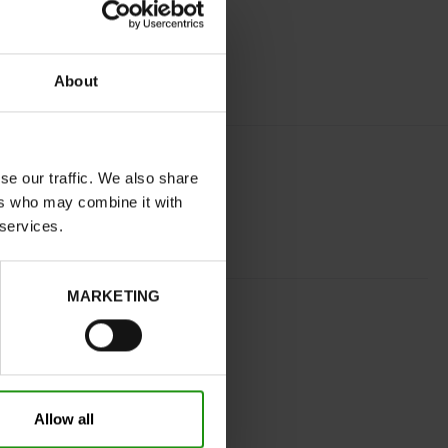
About
se our traffic. We also share
ers who may combine it with
 services.
MARKETING
COGNAC
normal
Neen
Neen
Allow all
32
Zonder