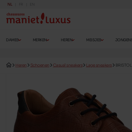
NL
FR
EN
DAMES
MERKEN
HEREN
MEISJES
JONGEN
Heren
Schoenen
Casual sneakers
Lage sneakers
BRISTOL