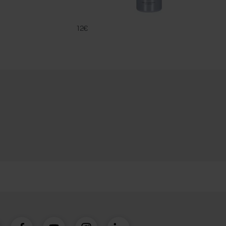
FA 16
FAMACO
12€