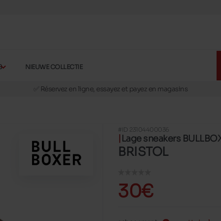
🚛 Livraison gratuite en magasins
S
NIEUWE COLLECTIE
✅ Réservez en ligne, essayez et payez en magasins
🏪 28 magasins en Belgique et au Luxembourg
📦 Livraison à domicile gratuite dés 39€ d'achats
🔁 retours valables pendant 30 jours
#ID 23104400036
🚛 Livraison gratuite en magasins
Lage sneakers BULLBO
BRISTOL
30€