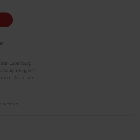
en
lgië en Luxemburg
d terug te krijgen*
enico - Worldline
erd worden