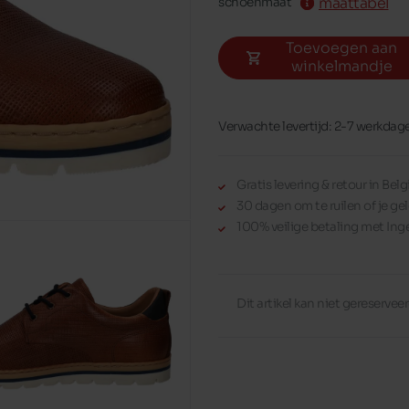
maattabel
schoenmaat
Toevoegen aan
winkelmandje
Verwachte levertijd: 2-7 werkdag
Gratis levering & retour in Be
30 dagen om te ruilen of je gel
100% veilige betaling met Ing
Dit artikel kan niet gereserve