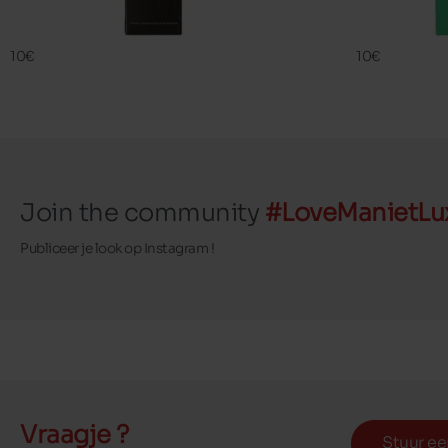
SIL BEST
FAMA ECO
FAMACO
FAMACO
10€
10€
Join the community
#LoveManietLu
Publiceer je look op Instagram !
Vraagje ?
Stuur ee