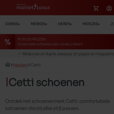
DAMES
MERKEN
HEREN
MEISJES
J
RONDE PRIJZEN
Duizenden artikelen aan ronde prijzen!
🚛 Livraison gratuite en magasins
✅ Réservez en ligne, essayez et payez en magasin
🏪 28 magasins en Belgique et au Luxembourg
Merken
Cetti
📦 Livraison à domicile gratuite dés 39€ d'achats
🔁 retours valables pendant 30 jours
Cetti schoenen
🚛 Livraison gratuite en magasins
Ontdek het schoenenmerk Cetti: comfortabele
schoenen die bij elke stijl passen.