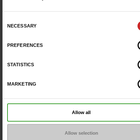
Consent
NECESSARY
Selection
PREFERENCES
STATISTICS
MARKETING
Vraagje ?
Allow all
Neem contact op met de klantenservice
Allow selection
Stuur een bericht