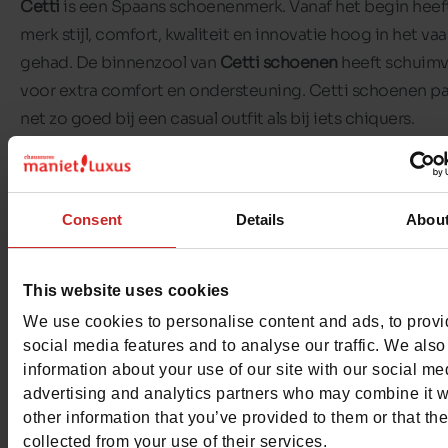
Cetti
is een Spaans schoenenmerk. Vanaf het begin heef
merk stijl, comfort, kwaliteit en innovatie hoog in het va
gehad. De binnenzool van
Cetti schoenen
heeft schuimv
voor extra comfort en ondersteuning. Cetti schoenen p
net zo goed bij een casual outfit als bij iets chiquers.
Cetti sportschoenen
onderscheiden zich van de massa 
geven je outfit de finishing touch. In onze
Chaussures Ma
Consent
Details
Abou
Luxus winkels
vind je Cetti sneakers voor dames en heren
sneakers zijn over het algemeen gemaakt van leer. Voor
zijn er Cetti plateauzolen.
This website uses cookies
We use cookies to personalise content and ads, to prov
Ontdek het aanbod
Cetti schoenen
in onze winkels en o
social media features and to analyse our traffic. We also
online shop
.
information about your use of our site with our social me
advertising and analytics partners who may combine it w
other information that you’ve provided to them or that th
collected from your use of their services.