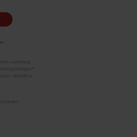
en
lgië en Luxemburg
d terug te krijgen*
enico - Worldline
erd worden