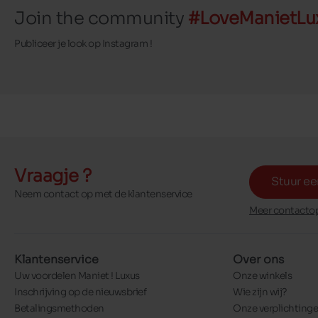
Join the community
#LoveManietLu
Publiceer je look op Instagram !
Vraagje ?
Stuur ee
Neem contact op met de klantenservice
Meer contactop
Klantenservice
Over ons
Uw voordelen Maniet ! Luxus
Onze winkels
Inschrijving op de nieuwsbrief
Wie zijn wij?
Betalingsmethoden
Onze verplichting