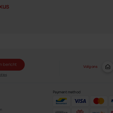
xus
n bericht
Volg ons
ties
Payment method
en