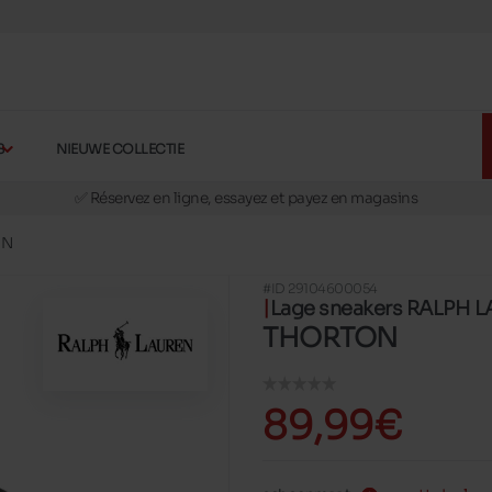
S
NIEUWE COLLECTIE
🚛 Livraison gratuite en magasins
✅ Réservez en ligne, essayez et payez en magasins
🏪 28 magasins en Belgique et au Luxembourg
ON
📦 Livraison à domicile gratuite dés 39€ d'achats
#ID 29104600054
🔁 retours valables pendant 30 jours
Lage sneakers RALPH 
🚛 Livraison gratuite en magasins
THORTON
89,99€