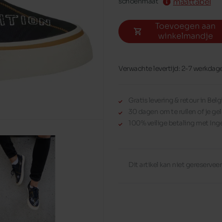
maattabel
schoenmaat
Toevoegen aan
winkelmandje
Verwachte levertijd: 2-7 werkdag
Gratis levering & retour in Be
30 dagen om te ruilen of je gel
100% veilige betaling met Ing
Dit artikel kan niet gereserve