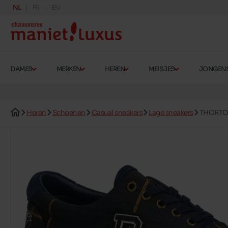
NL
FR
EN
DAMES
MERKEN
HEREN
MEISJES
JONGEN
Heren
Schoenen
Casual sneakers
Lage sneakers
THORT