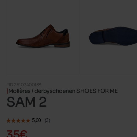
#ID 25102400138
Molières / derbyschoenen SHOES FOR ME
SAM 2
35€