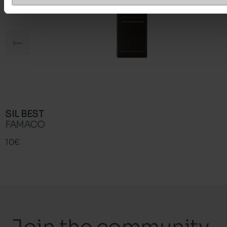
SIL BEST
FAMACO
10€