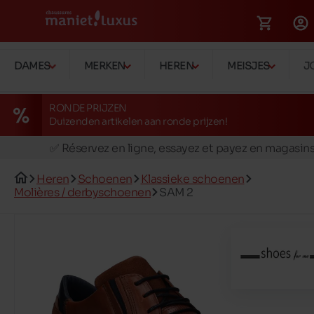
DAMES
MERKEN
HEREN
MEISJES
J
RONDE PRIJZEN
Duizenden artikelen aan ronde prijzen!
🚛 Livraison gratuite en magasins
✅ Réservez en ligne, essayez et payez en magasin
🏪 28 magasins en Belgique et au Luxembourg
Heren
Schoenen
Klassieke schoenen
📦 Livraison à domicile gratuite dés 39€ d'achats
Molières / derbyschoenen
SAM 2
🔁 retours valables pendant 30 jours
🚛 Livraison gratuite en magasins