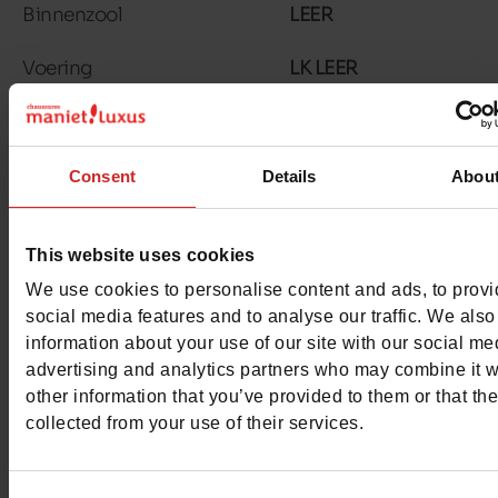
Binnenzool
LEER
Voering
LK LEER
Zool
GEGOMD
Kenmerken
Consent
Details
Abou
Color
COGNAC
This website uses cookies
Breedte van de Raad
normal
We use cookies to personalise content and ads, to prov
social media features and to analyse our traffic. We also
Waterbestendig
Neen
information about your use of our site with our social me
advertising and analytics partners who may combine it w
Eco-score
B
other information that you’ve provided to them or that th
collected from your use of their services.
Uitneembare zool
Ja
ProductAttribute.DisplayName.532
Zonder