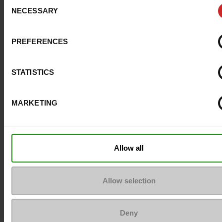
Consent
NECESSARY
Selection
Maatadvies
Neem je gebruikel
schoenmaat
PREFERENCES
STATISTICS
Top Reviews
MARKETING
Om ze zo goed als nieuw te houden
Allow all
Allow selection
Deny