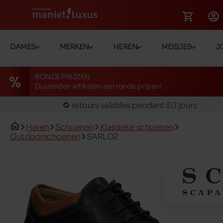
🚛 Livraison gratuite en magasins
DAMES
MERKEN
HEREN
MEISJES
J
✅ Réservez en ligne, essayez et payez en magasin
🏪 28 magasins en Belgique et au Luxembourg
RONDE PRIJZEN
Duizenden artikelen aan ronde prijzen!
📦 Livraison à domicile gratuite dés 39€ d'achats
🔁 retours valables pendant 30 jours
🚛 Livraison gratuite en magasins
Heren
Schoenen
Klassieke schoenen
Outdoorschoenen
SARLO2