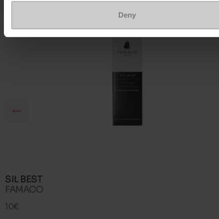
Deny
SIL BEST
FAMACO
10€