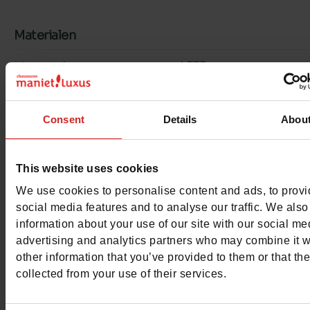
Materialen
Materiaal
LEER
Voering
LK LEER
Consent
Details
Abou
Binnenzool
LK LEER
Zool
GEGOMD
This website uses cookies
We use cookies to personalise content and ads, to prov
Kenmerken
social media features and to analyse our traffic. We also
information about your use of our site with our social me
Color
COGNAC
advertising and analytics partners who may combine it w
other information that you’ve provided to them or that th
Breedte van de Raad
normal
collected from your use of their services.
Waterbestendig
Neen