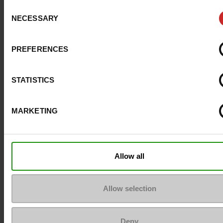
Consent
Eco-score
B
NECESSARY
Selection
ProductAttribute.DisplayName.532
Zonder
PREFERENCES
Maatadvies
Neem je gebruikel
schoenmaat
STATISTICS
MARKETING
Top Reviews
Allow all
Om ze zo goed als nieuw te houden
Allow selection
Deny