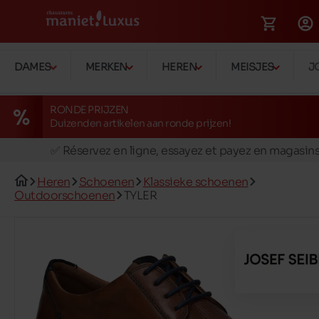
DAMES
MERKEN
HEREN
MEISJES
J
RONDE PRIJZEN
Duizenden artikelen aan ronde prijzen!
🚛 Livraison gratuite en magasins
✅ Réservez en ligne, essayez et payez en magasin
🏪 28 magasins en Belgique et au Luxembourg
Heren
Schoenen
Klassieke schoenen
📦 Livraison à domicile gratuite dés 39€ d'achats
Outdoorschoenen
TYLER
🔁 retours valables pendant 30 jours
🚛 Livraison gratuite en magasins