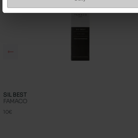
SIL BEST
FAMACO
10€