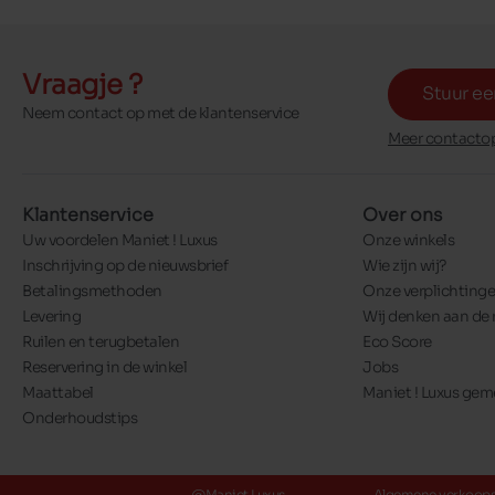
Vraagje ?
Stuur ee
Neem contact op met de klantenservice
Meer contactop
Klantenservice
Over ons
Uw voordelen Maniet ! Luxus
Onze winkels
Inschrijving op de nieuwsbrief
Wie zijn wij?
Betalingsmethoden
Onze verplichting
Levering
Wij denken aan de 
Ruilen en terugbetalen
Eco Score
Reservering in de winkel
Jobs
Maattabel
Maniet ! Luxus ge
Onderhoudstips
@Maniet Luxus
Algemene verkoop