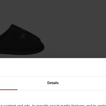
Details
e content and ads, to provide social media features and to analy