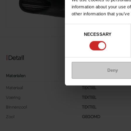
information about your use of
other information that you’ve
Consent
NECESSARY
Selection
Detail
Deny
Materialen
Materiaal
TEXTIEL
Voering
TEXTIEL
Binnenzool
TEXTIEL
Zool
GEGOMD