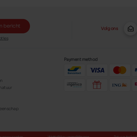
n bericht
Volg ons
ties
Payment method
en
natuur
meenschap
svoorwaarden
Wettelijke vermeldingen
Privacybeleid