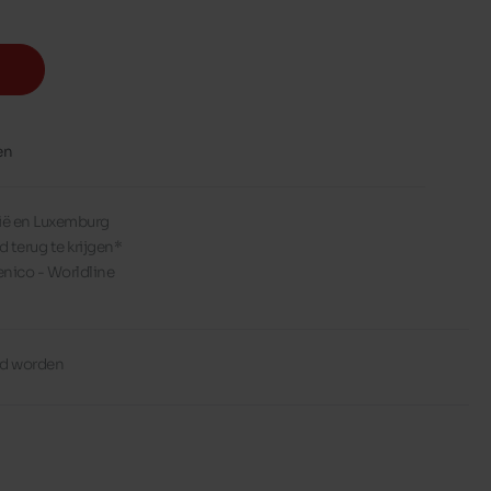
en
lgië en Luxemburg
d terug te krijgen*
enico - Worldline
erd worden