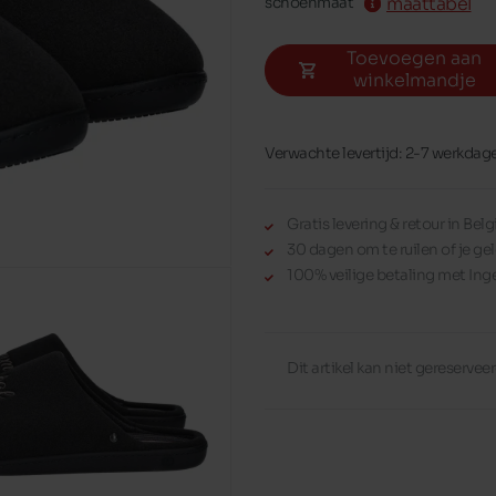
maattabel
schoenmaat
Toevoegen aan
winkelmandje
Verwachte levertijd: 2-7 werkdag
Gratis levering & retour in Be
30 dagen om te ruilen of je gel
100% veilige betaling met Ing
Dit artikel kan niet gereserve