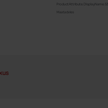
ProductAttribute.DisplayName.5
Maatadvies
xus