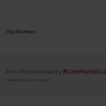
Top Reviews
Join the community
#LoveManietLu
Publiceer je look op Instagram !