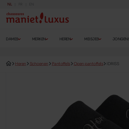
NL
FR
EN
DAMES
MERKEN
HEREN
MEISJES
JONGEN
Heren
Schoenen
Pantoffels
Open pantoffels
IDRISS