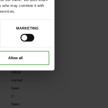
ers who may combine it with
 services.
MARKETING
Allow all
GRIJS
normal
Neen
C
Neen