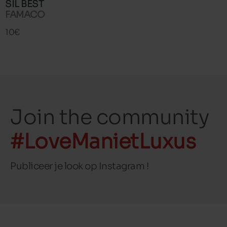
SIL BEST
FAMACO
10€
Join the community
#LoveManietLuxus
Publiceer je look op Instagram !