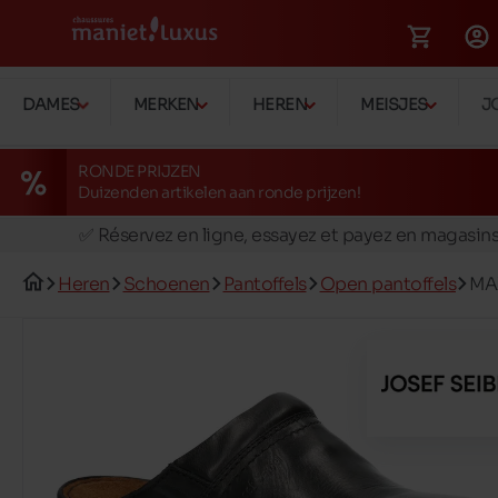
DAMES
MERKEN
HEREN
MEISJES
J
RONDE PRIJZEN
Duizenden artikelen aan ronde prijzen!
🚛 Livraison gratuite en magasins
✅ Réservez en ligne, essayez et payez en magasin
🏪 28 magasins en Belgique et au Luxembourg
Heren
Schoenen
Pantoffels
Open pantoffels
MA
📦 Livraison à domicile gratuite dés 39€ d'achats
🔁 retours valables pendant 30 jours
🚛 Livraison gratuite en magasins