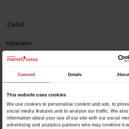
Detail
Materialen
Materiaal
LEER
Binnenzool
LEER
Consent
Details
Abou
Zool
GEGOMD
This website uses cookies
Voering
LEER/TEXTIEL
We use cookies to personalise content and ads, to prov
Kenmerken
social media features and to analyse our traffic. We also
information about your use of our site with our social me
Color
ZWART
advertising and analytics partners who may combine it w