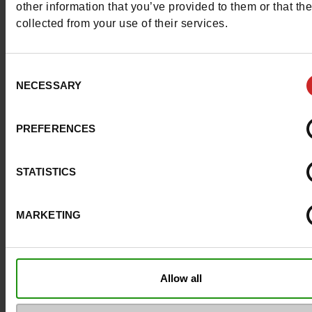
other information that you’ve provided to them or that th
Breedte van de Raad
groot
collected from your use of their services.
Waterbestendig
Neen
Consent
NECESSARY
Eco-score
B
Selection
Uitneembare zool
Neen
PREFERENCES
ProductAttribute.DisplayName.532
Zonder
STATISTICS
Maatadvies
Neem je gebruikel
schoenmaat
MARKETING
Top Reviews
Allow all