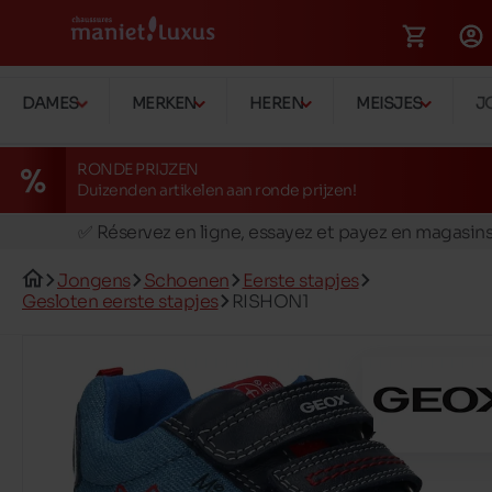
DAMES
MERKEN
HEREN
MEISJES
J
RONDE PRIJZEN
Duizenden artikelen aan ronde prijzen!
🚛 Livraison gratuite en magasins
✅ Réservez en ligne, essayez et payez en magasin
🏪 28 magasins en Belgique et au Luxembourg
Jongens
Schoenen
Eerste stapjes
📦 Livraison à domicile gratuite dés 39€ d'achats
Gesloten eerste stapjes
RISHON1
🔁 retours valables pendant 30 jours
🚛 Livraison gratuite en magasins