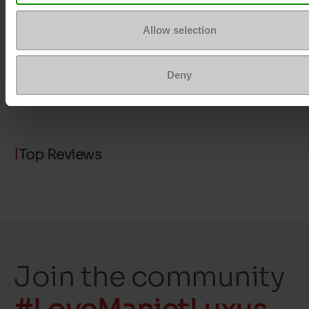
Uitneembare zool
Ja
Allow selection
ProductAttribute.DisplayName.532
Zonder
Maatadvies
Neem je gebruikel
Deny
schoenmaat
Top Reviews
Join the community