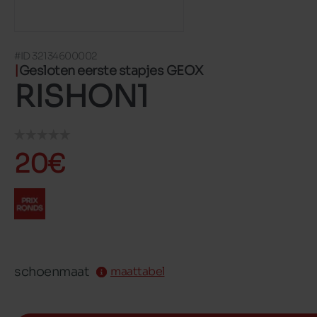
#ID 32134600002
Gesloten eerste stapjes GEOX
RISHON1
20€
schoenmaat
maattabel