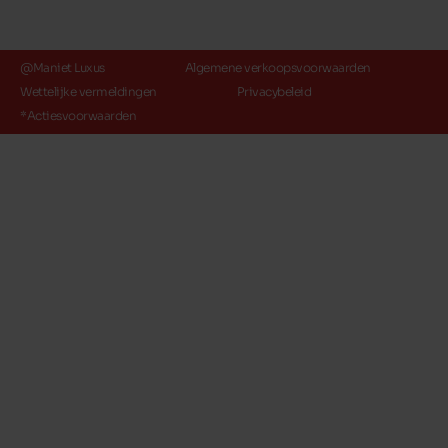
@Maniet Luxus
Algemene verkoopsvoorwaarden
Wettelijke vermeldingen
Privacybeleid
*Actiesvoorwaarden