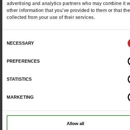
advertising and analytics partners who may combine it w
Materialen
other information that you’ve provided to them or that th
collected from your use of their services.
Binnenzool
LEER
Consent
Voering
TEXTIEL
NECESSARY
Selection
Zool
GEGOMD
PREFERENCES
Materiaal
LEER/TEXTIEL
Kenmerken
STATISTICS
Color
BLAUW/ROOD
MARKETING
Breedte van de Raad
normal
Waterbestendig
Neen
Allow all