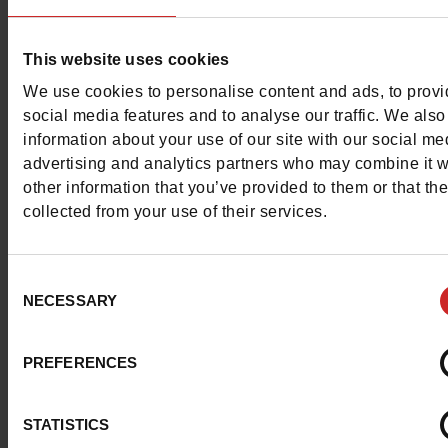
leren schoenen, zacht en resistent, zoals altijd.
This website uses cookies
Deze kleine
GBB
schoenen zijn perfect om hun petons t
We use cookies to personalise content and ads, to prov
beschermen en je in staat te stellen om kleine looks te be
social media features and to analyse our traffic. We also
information about your use of our site with our social me
Verleid door deze creativiteit ?
Maniet schoenen ! Luxus
advertising and analytics partners who may combine it w
other information that you’ve provided to them or that th
een prachtige selectie modellen voor meisjes en jongens
collected from your use of their services.
Consent
NECESSARY
Selection
PREFERENCES
STATISTICS