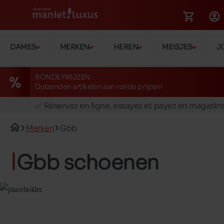
DAMES
MERKEN
HEREN
MEISJES
J
RONDE PRIJZEN
Duizenden artikelen aan ronde prijzen!
🚛 Livraison gratuite en magasins
✅ Réservez en ligne, essayez et payez en magasin
🏪 28 magasins en Belgique et au Luxembourg
Merken
Gbb
📦 Livraison à domicile gratuite dés 39€ d'achats
🔁 retours valables pendant 30 jours
Gbb schoenen
🚛 Livraison gratuite en magasins