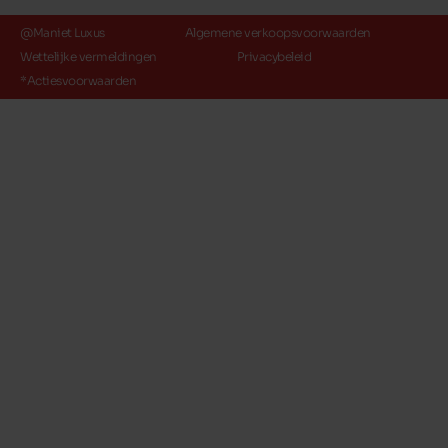
@Maniet Luxus
Algemene verkoopsvoorwaarden
Wettelijke vermeldingen
Privacybeleid
*Actiesvoorwaarden