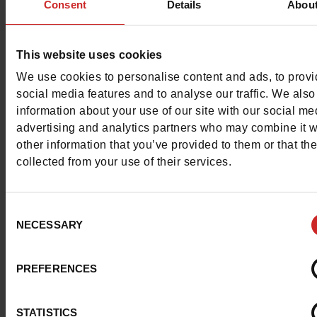
Consent
Details
Abou
Waterbestendig
Neen
This website uses cookies
Uitneembare zool
Neen
We use cookies to personalise content and ads, to prov
ProductAttribute.DisplayName.532
Zonder
social media features and to analyse our traffic. We also
information about your use of our site with our social me
Maatadvies
Neem je gebruikelij
advertising and analytics partners who may combine it w
schoenmaat
other information that you’ve provided to them or that th
collected from your use of their services.
ProductAttribute.DisplayName.629
Spider-Man
Consent
NECESSARY
Selection
Top Reviews
PREFERENCES
STATISTICS
Om ze zo goed als nieuw te houden