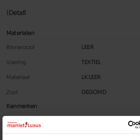
Detail
Materialen
Binnenzool
LEER
Voering
TEXTIEL
Materiaal
LK LEER
Zool
GEGOMD
Kenmerken
Color
MARINE/ROOD
Breedte van de Raad
normal