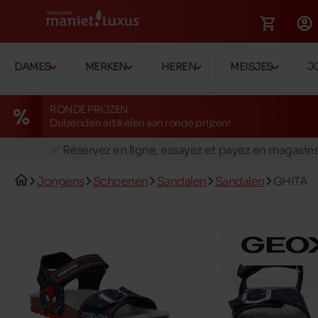
DAMES
MERKEN
HEREN
MEISJES
J
RONDE PRIJZEN
Duizenden artikelen aan ronde prijzen!
🚛 Livraison gratuite en magasins
✅ Réservez en ligne, essayez et payez en magasin
🏪 28 magasins en Belgique et au Luxembourg
Jongens
Schoenen
Sandalen
Sandalen
GHITA
📦 Livraison à domicile gratuite dés 39€ d'achats
🔁 retours valables pendant 30 jours
🚛 Livraison gratuite en magasins