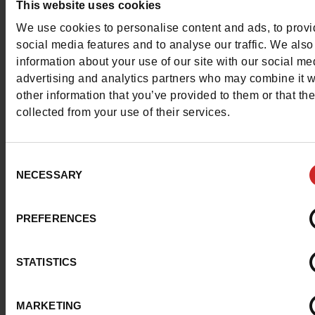
This website uses cookies
Neem contact op met de klantenservice
We use cookies to personalise content and ads, to prov
social media features and to analyse our traffic. We also
Stuur een bericht
information about your use of our site with our social me
advertising and analytics partners who may combine it w
Meer contactopties
other information that you’ve provided to them or that th
collected from your use of their services.
Volg ons
Consent
NECESSARY
Selection
Klantenservice
PREFERENCES
STATISTICS
Over ons
MARKETING