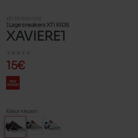
#ID 33133600068
Lage sneakers XTI KIDS
XAVIERE1
15€
Kleur kiezen