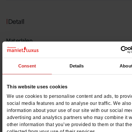
Detail
Materialen
Materiaal
CANVAS
Consent
Details
Abou
Voering
TEXTIEL
Binnenzool
TEXTIEL
This website uses cookies
Zool
GEGOMD
We use cookies to personalise content and ads, to prov
social media features and to analyse our traffic. We also
Kenmerken
information about your use of our site with our social me
advertising and analytics partners who may combine it w
Color
MARINE
other information that you’ve provided to them or that th
collected from your use of their services.