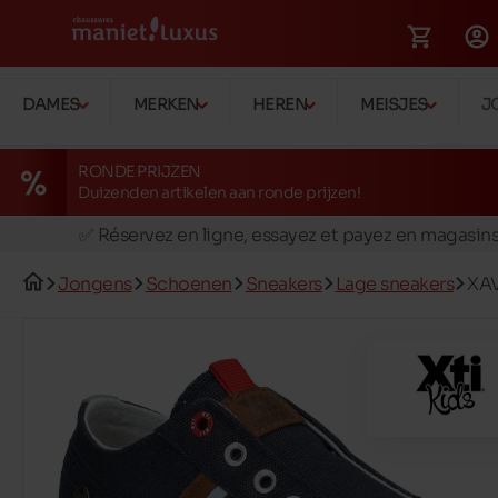
DAMES
MERKEN
HEREN
MEISJES
J
RONDE PRIJZEN
Duizenden artikelen aan ronde prijzen!
🚛 Livraison gratuite en magasins
✅ Réservez en ligne, essayez et payez en magasin
🏪 28 magasins en Belgique et au Luxembourg
Jongens
Schoenen
Sneakers
Lage sneakers
XAV
📦 Livraison à domicile gratuite dés 39€ d'achats
🔁 retours valables pendant 30 jours
🚛 Livraison gratuite en magasins