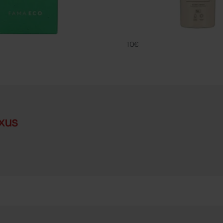
CREME DELIC
FAMACO
10€
xus