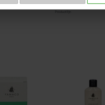
Maatadvies
Productlijn