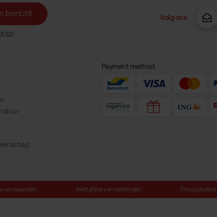
n bericht
Volg ons
ties
Payment method
en
natuur
meenschap
svoorwaarden
Wettelijke vermeldingen
Privacybeleid