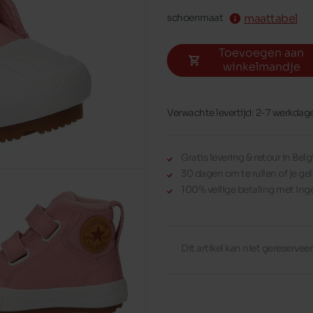
maattabel
schoenmaat
Toevoegen aan
winkelmandje
Verwachte levertijd: 2-7 werkdag
Gratis levering & retour in Be
30 dagen om te ruilen of je gel
100% veilige betaling met Ing
Dit artikel kan niet gereserve