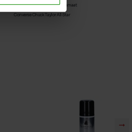
Neem je gebruikelijke schoenmaat
Converse Chuck Taylor All Star