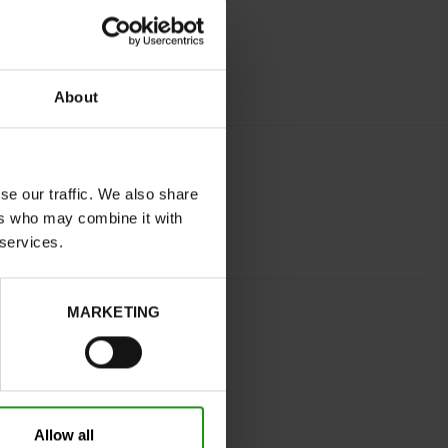
About
se our traffic. We also share
ers who may combine it with
 services.
ROZE
MARKETING
normal
Neen
Neen
32
Zonder
Allow all