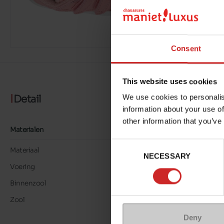
Consent
This website uses cookies
Detail
We use cookies to personalis
information about your use of
other information that you’ve
Materialen
Consent
Materiaal
LEER
NECESSARY
Selection
Voering
TEXTIEL
Binnenzool
TEXTIEL
Zool
GEGOMD
Deny