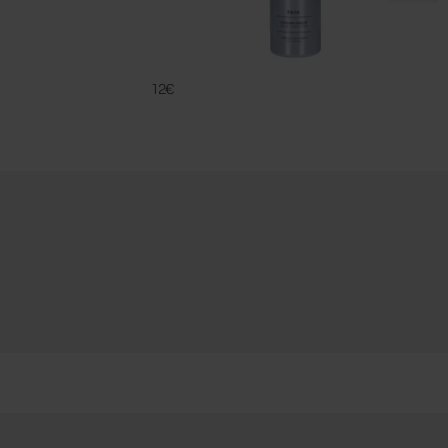
FA 16
FAMACO
12€