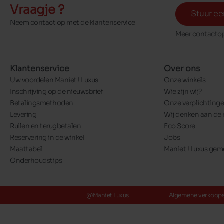
Vraagje ?
Stuur ee
Neem contact op met de klantenservice
Meer contactop
Klantenservice
Over ons
Uw voordelen Maniet ! Luxus
Onze winkels
Inschrijving op de nieuwsbrief
Wie zijn wij?
Betalingsmethoden
Onze verplichting
Levering
Wij denken aan de 
Ruilen en terugbetalen
Eco Score
Reservering in de winkel
Jobs
Maattabel
Maniet ! Luxus ge
Onderhoudstips
@Maniet Luxus
Algemene verkoop