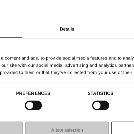
Details
e content and ads, to provide social media features and to analy
 our site with our social media, advertising and analytics partn
 provided to them or that they’ve collected from your use of their
Kenmerken
Color
PREFERENCES
STATISTICS
Breedte van de Raad
Waterbestendig
Uitneembare zool
ProductAttribute.DisplayName.5
Allow selection