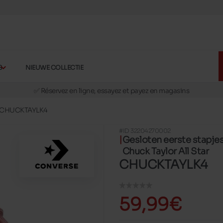
S
NIEUWE COLLECTIE
🚛 Livraison gratuite en magasins
✅ Réservez en ligne, essayez et payez en magasins
🏪 28 magasins en Belgique et au Luxembourg
CHUCKTAYLK4
📦 Livraison à domicile gratuite dés 39€ d'achats
#ID 32204270002
🔁 retours valables pendant 30 jours
Gesloten eerste stapje
Chuck Taylor All Star
🚛 Livraison gratuite en magasins
CHUCKTAYLK4
59,99€