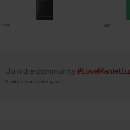
SIL BEST
FAMA ECO
FAMACO
FAMACO
10€
10€
Join the community
#LoveManietLu
Publiceer je look op Instagram !