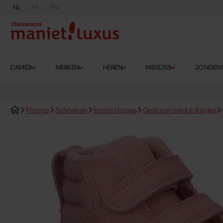
NL
FR
EN
DAMES
MERKEN
HEREN
MEISJES
JONGEN
Meisjes
Schoenen
Eerste stapjes
Gesloten eerste stapjes