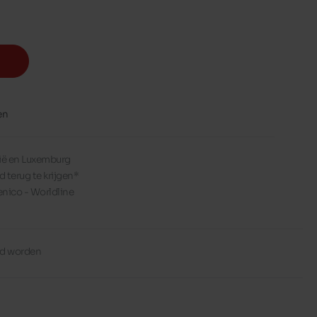
en
lgië en Luxemburg
d terug te krijgen*
enico - Worldline
erd worden