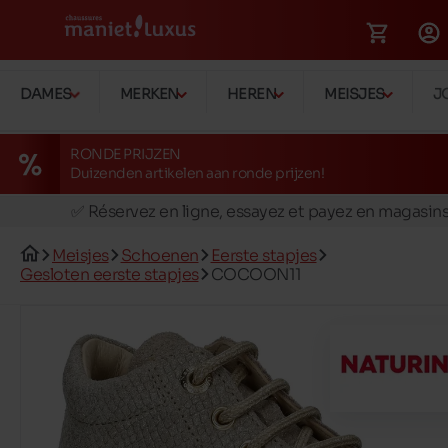
DAMES
MERKEN
HEREN
MEISJES
J
RONDE PRIJZEN
Duizenden artikelen aan ronde prijzen!
🚛 Livraison gratuite en magasins
✅ Réservez en ligne, essayez et payez en magasin
🏪 28 magasins en Belgique et au Luxembourg
Meisjes
Schoenen
Eerste stapjes
📦 Livraison à domicile gratuite dés 39€ d'achats
Gesloten eerste stapjes
COCOON11
🔁 retours valables pendant 30 jours
🚛 Livraison gratuite en magasins