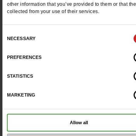
other information that you’ve provided to them or that th
Breedte van de Raad
normal
collected from your use of their services.
Waterbestendig
Neen
Consent
NECESSARY
Selection
Eco-score
B
Uitneembare zool
Ja
PREFERENCES
ProductAttribute.DisplayName.532
Zonder
STATISTICS
Maatadvies
Neem je gebruikel
schoenmaat
MARKETING
Top Reviews
Allow all