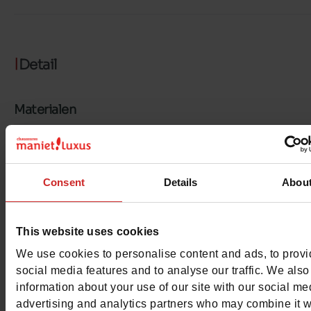
Detail
Materialen
Voering
LEER
Binnenzool
LEER
Consent
Details
Abou
Zool
GEGOMD
This website uses cookies
Materiaal
SUEDE METALLISE
We use cookies to personalise content and ads, to prov
Kenmerken
social media features and to analyse our traffic. We also
information about your use of our site with our social me
Color
PLATINA
advertising and analytics partners who may combine it w