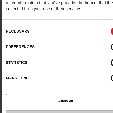
other information that you’ve provided to them or that th
collected from your use of their services.
Voering
LEER
Binnenzool
LEER
Consent
NECESSARY
Selection
Materiaal
LEER VERLAKT
Zool
GEGOMD
PREFERENCES
Kenmerken
STATISTICS
Color
ANTRACIET
MARKETING
Breedte van de Raad
normal
Waterbestendig
Neen
Allow all
Uitneembare zool
Neen