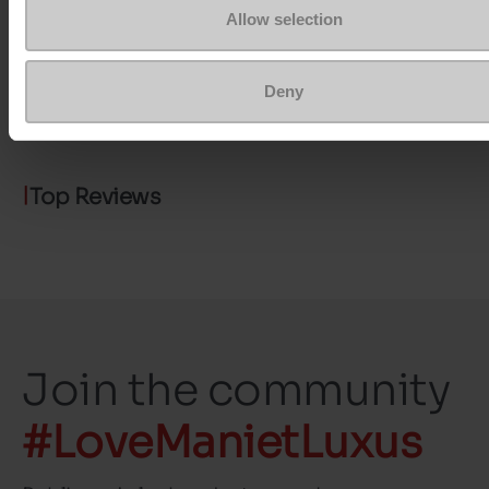
ProductAttribute.DisplayName.532
Zonder
Allow selection
Maatadvies
Neem je gebruikel
Deny
schoenmaat
Top Reviews
Join the community
#LoveManietLuxus