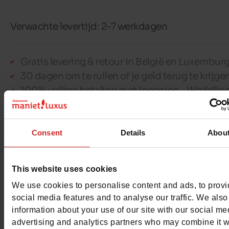
Verwachte levertijd: 2-7 werkdagen
Gratis levering & retour in België en Luxembur
30 dagen om te ruilen of je geld terug te krijge
100% veilige betaling met Ingenico - Worldlin
Consent
Details
Abou
Dit artikel kan niet gereserveerd worden
This website uses cookies
We use cookies to personalise content and ads, to prov
Detail
social media features and to analyse our traffic. We also
information about your use of our site with our social me
advertising and analytics partners who may combine it w
Materialen