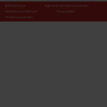
@Maniet Luxus
Algemene verkoopsvoorwaarden
Wettelijke vermeldingen
Privacybeleid
*Actiesvoorwaarden