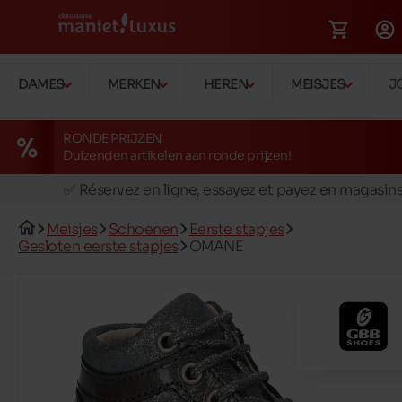
DAMES
MERKEN
HEREN
MEISJES
J
RONDE PRIJZEN
Duizenden artikelen aan ronde prijzen!
🚛 Livraison gratuite en magasins
✅ Réservez en ligne, essayez et payez en magasin
🏪 28 magasins en Belgique et au Luxembourg
Meisjes
Schoenen
Eerste stapjes
📦 Livraison à domicile gratuite dés 39€ d'achats
Gesloten eerste stapjes
OMANE
🔁 retours valables pendant 30 jours
🚛 Livraison gratuite en magasins