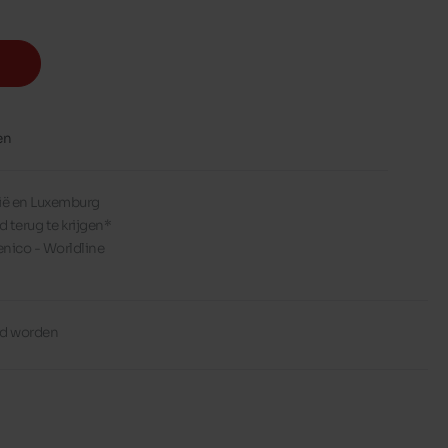
en
lgië en Luxemburg
d terug te krijgen*
enico - Worldline
erd worden