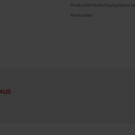
ProductAttribute.DisplayName.5
Maatadvies
xus