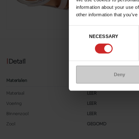
information about your use of
other information that you’ve
Consent
NECESSARY
Selection
Detail
Deny
Materialen
Materiaal
LEER
Voering
LEER
Binnenzool
LEER
Zool
GEGOMD