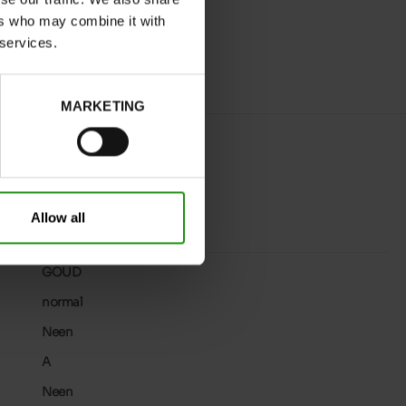
ers who may combine it with
 services.
MARKETING
Allow all
GOUD
normal
Neen
A
Neen