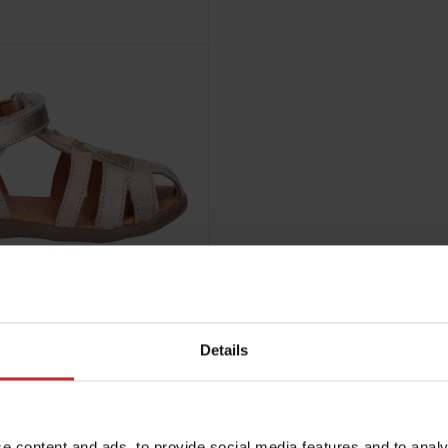
Details
e content and ads, to provide social media features and to analy