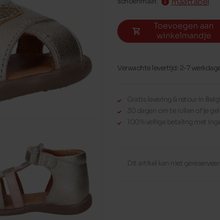
maattabel
schoenmaat
Toevoegen aan
winkelmandje
Verwachte levertijd: 2-7 werkdag
Gratis levering & retour in Be
30 dagen om te ruilen of je gel
100% veilige betaling met Ing
Dit artikel kan niet gereserve