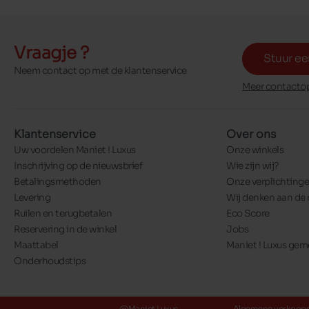
Vraagje ?
Stuur ee
Neem contact op met de klantenservice
Meer contactop
Klantenservice
Over ons
Uw voordelen Maniet ! Luxus
Onze winkels
Inschrijving op de nieuwsbrief
Wie zijn wij?
Betalingsmethoden
Onze verplichting
Levering
Wij denken aan de 
Ruilen en terugbetalen
Eco Score
Reservering in de winkel
Jobs
Maattabel
Maniet ! Luxus ge
Onderhoudstips
@Maniet Luxus
Algemene verkoop