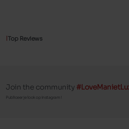
Top Reviews
Join the community
#LoveManietLu
Publiceer je look op Instagram !