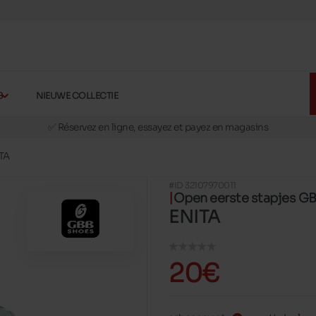
S
NIEUWE COLLECTIE
🚛 Livraison gratuite en magasins
✅ Réservez en ligne, essayez et payez en magasins
🏪 28 magasins en Belgique et au Luxembourg
TA
📦 Livraison à domicile gratuite dés 39€ d'achats
#ID 32107970011
🔁 retours valables pendant 30 jours
Open eerste stapjes G
🚛 Livraison gratuite en magasins
ENITA
20€