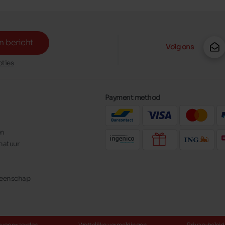
n bericht
Volg ons
ties
Payment method
en
natuur
meenschap
svoorwaarden
Wettelijke vermeldingen
Privacybeleid