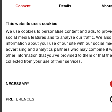
comme toujours.
Consent
Details
Abou
Ces petits souliers
Gbb
sont parfaits pour protéger leurs
petons et vous permettre de leur concocter de petits lo
This website uses cookies
croquer !
We use cookies to personalise content and ads, to prov
social media features and to analyse our traffic. We also
Séduit par cette créativité ?
information about your use of our site with our social me
Chaussures Maniet ! Luxus
v
advertising and analytics partners who may combine it w
propose une splendide sélection de modèles pour filles 
other information that you’ve provided to them or that th
garçons.
collected from your use of their services.
Consent
NECESSARY
Selection
PREFERENCES