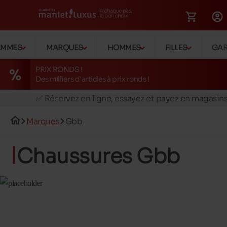
EMMES
MARQUES
HOMMES
FILLES
GA
PRIX RONDS !
Des milliers d'articles à prix ronds !
🚛 Livraison gratuite en magasins
✅ Réservez en ligne, essayez et payez en magasin
🏪 28 magasins en Belgique et au Luxembourg
Marques
Gbb
📦 Livraison à domicile gratuite dés 39€ d'achats
🔁 retours valables pendant 30 jours
Chaussures Gbb
🚛 Livraison gratuite en magasins