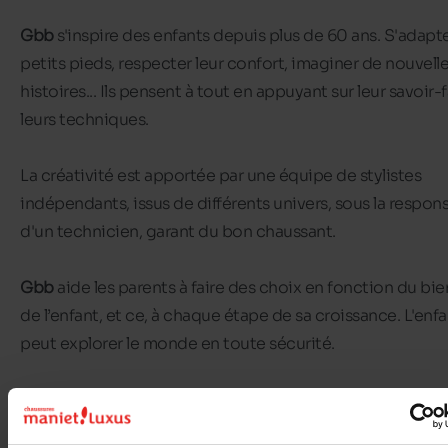
Gbb
s'inspire des enfants depuis plus de 60 ans. S'adapt
petits pieds, respecter leur confort, imaginer de nouvell
histoires... Ils pensent à tout en appuyant sur leur savoir-f
leurs techniques.
La créativité est apportée par une équipe de stylistes
indépendants, issus de différents univers, sous la respons
d'un technicien, garant du bon chaussant.
Gbb
aide les parents à faire des choix en fonction du bie
de l’enfant, et ce, à chaque étape de sa croissance. L'enfa
peut explorer le monde en toute sécurité.
Au programme : des couleurs, de la mode, de la fraicheur
l'espièglerie… et des chaussures en cuir, souples et résist