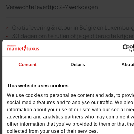
Verwachte levertijd: 2-7 werkdagen
Gratis levering & retour in België en Luxembur
30 dagen om te ruilen of je geld terug te krijge
100% veilige betaling met Ingenico - Worldlin
Consent
Details
Abou
Dit artikel kan niet gereserveerd worden
This website uses cookies
We use cookies to personalise content and ads, to prov
social media features and to analyse our traffic. We also
Detail
information about your use of our site with our social me
advertising and analytics partners who may combine it w
Materialen
other information that you’ve provided to them or that th
collected from your use of their services.