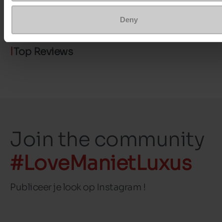
schoenmaat
Deny
Top Reviews
Join the community
#LoveManietLuxus
Publiceer je look op Instagram !