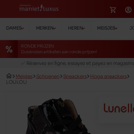
DAMES
MERKEN
HEREN
MEISJES
J
RONDE PRIJZEN
Duizenden artikelen aan ronde prijzen!
🚛 Livraison gratuite en magasins
✅ Réservez en ligne, essayez et payez en magasin
🏪 28 magasins en Belgique et au Luxembourg
Meisjes
Schoenen
Sneackers
Hoge sneackers
📦 Livraison à domicile gratuite dés 39€ d'achats
LOULOU
🔁 retours valables pendant 30 jours
🚛 Livraison gratuite en magasins