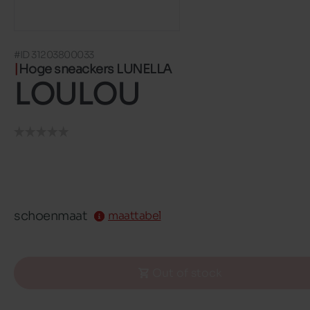
#ID 31203800033
Hoge sneackers LUNELLA
LOULOU
schoenmaat
maattabel
Out of stock