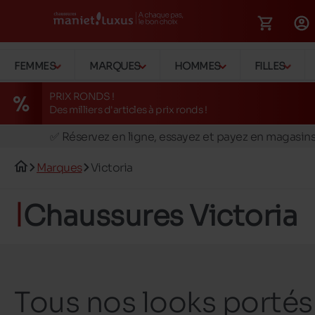
FEMMES
MARQUES
HOMMES
FILLES
PRIX RONDS !
Des milliers d'articles à prix ronds !
🚛 Livraison gratuite en magasins
✅ Réservez en ligne, essayez et payez en magasin
🏪 28 magasins en Belgique et au Luxembourg
Marques
Victoria
📦 Livraison à domicile gratuite dés 39€ d'achats
🔁 retours valables pendant 30 jours
Chaussures Victoria
🚛 Livraison gratuite en magasins
Tous nos looks portés