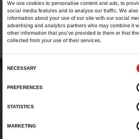
Des baskets stylées pour le quotidien des petites et des 
We use cookies to personalise content and ads, to prov
grandes filles. Victoria, c'est aussi pour les enfants.
social media features and to analyse our traffic. We also
information about your use of our site with our social me
Vers les baskets Victoria fille
advertising and analytics partners who may combine it w
other information that you’ve provided to them or that th
collected from your use of their services.
Consent
NECESSARY
Selection
PREFERENCES
STATISTICS
MARKETING