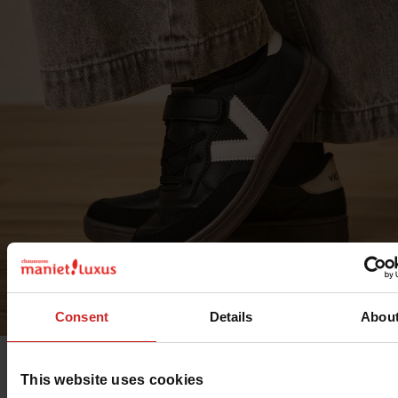
Consent
Details
Abou
BASKETS VICTORIA FILLE
This website uses cookies