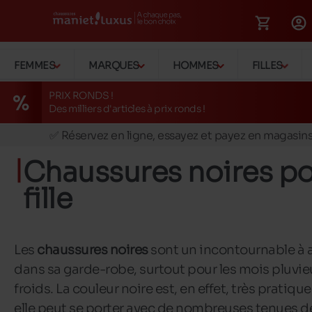
FEMMES
MARQUES
HOMMES
FILLES
PRIX RONDS !
Des milliers d'articles à prix ronds !
🚛 Livraison gratuite en magasins
✅ Réservez en ligne, essayez et payez en magasin
🏪 28 magasins en Belgique et au Luxembourg
Chaussures noires p
📦 Livraison à domicile gratuite dés 39€ d'achats
fille
🔁 retours valables pendant 30 jours
🚛 Livraison gratuite en magasins
Les
chaussures noires
sont un incontournable à a
dans sa garde-robe, surtout pour les mois pluvie
froids. La couleur noire est, en effet, très pratique
elle peut se porter avec de nombreuses tenues d