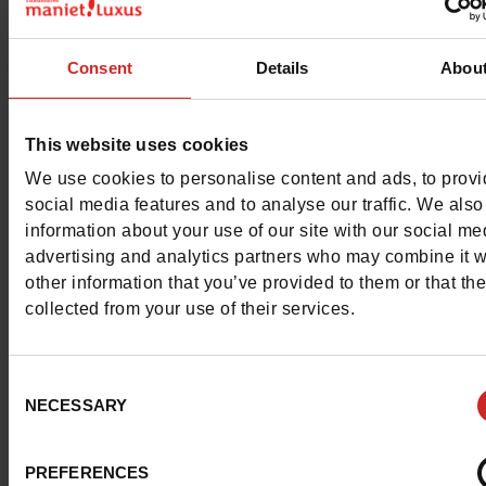
Consent
Details
Abou
Hexagona
est une marque française spécialisée dans la
conception et la fabrication d’articles de maroquinerie. 
sacs et portefeuilles Hexagona
se distinguent par leur sty
This website uses cookies
praticité et leur qualité.
We use cookies to personalise content and ads, to prov
social media features and to analyse our traffic. We also
La marque veille à diversifier ses modèles de sacs à main
information about your use of our site with our social me
advertising and analytics partners who may combine it w
trouverez donc des sacs et portefeuilles Hexagona aux f
other information that you’ve provided to them or that th
couleurs et matières différentes. Dans les rayons de nos
collected from your use of their services.
magasins
Chaussures Maniet ! Luxus
, vous trouverez le s
Hexagona qui vous convient et qui complètera votre loo
quotidien.
Consent
NECESSARY
Selection
PREFERENCES