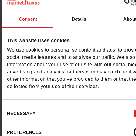
Consent
Details
Abou
Hexagona
est une marque française spécialisée dans la
conception et la fabrication d’articles de maroquinerie. 
sacs et portefeuilles Hexagona
se distinguent par leur sty
This website uses cookies
praticité et leur qualité.
We use cookies to personalise content and ads, to prov
social media features and to analyse our traffic. We also
La marque veille à diversifier ses modèles de sacs à main
information about your use of our site with our social me
advertising and analytics partners who may combine it w
trouverez donc des sacs et portefeuilles Hexagona aux f
other information that you’ve provided to them or that th
couleurs et matières différentes. Dans les rayons de nos
collected from your use of their services.
magasins
Chaussures Maniet ! Luxus
, vous trouverez le s
Hexagona qui vous convient et qui complètera votre loo
quotidien.
Consent
NECESSARY
Selection
PREFERENCES