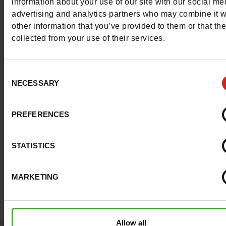
information about your use of our site with our social me
Michael Kors
,
glamour moderne avec une pointe de
advertising and analytics partners who may combine it w
décontraction !
other information that you’ve provided to them or that th
collected from your use of their services.
Consent
NECESSARY
Selection
PREFERENCES
STATISTICS
MARKETING
Allow all