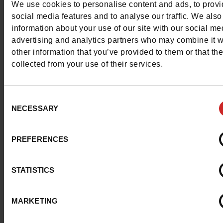
We use cookies to personalise content and ads, to prov
Caractéristiques
social media features and to analyse our traffic. We also
information about your use of our site with our social me
Couleur
NOIR
advertising and analytics partners who may combine it w
other information that you’ve provided to them or that th
Conseil largeur
normal
collected from your use of their services.
Waterproof
Non
Consent
Chrome
Sans
NECESSARY
Selection
Conseil taille
Prenez votre pointure
PREFERENCES
habituelle
STATISTICS
Avis clients
MARKETING