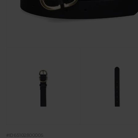
#ID 65102800005