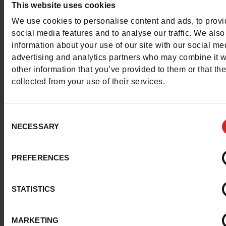
Contacter le service client
This website uses cookies
We use cookies to personalise content and ads, to prov
Envoyer un message
social media features and to analyse our traffic. We also
information about your use of our site with our social me
Plus d'options de contact
advertising and analytics partners who may combine it w
other information that you’ve provided to them or that th
collected from your use of their services.
Nous suivre
Consent
NECESSARY
Selection
Service Client
PREFERENCES
STATISTICS
A propos de nous
MARKETING