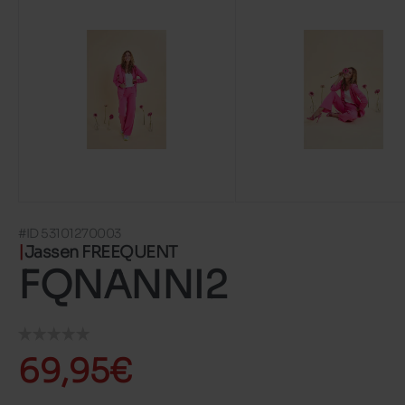
#ID 53101270003
Jassen FREEQUENT
FQNANNI2
69,95€