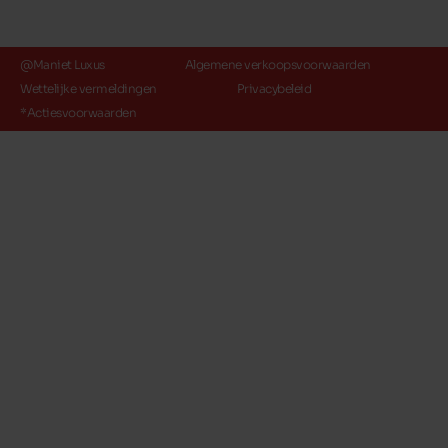
@Maniet Luxus
Algemene verkoopsvoorwaarden
Wettelijke vermeldingen
Privacybeleid
*Actiesvoorwaarden