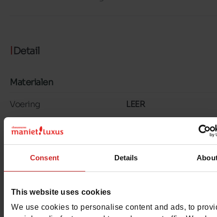
Detail
Materialen
Voering
LEER
Binnenzool
LEER
Materiaal
SUÈDE
Consent
Details
Abou
Zool
TUNIT
This website uses cookies
Kenmerken
We use cookies to personalise content and ads, to prov