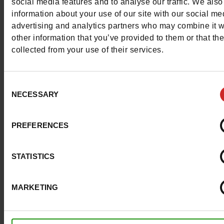
Color
BEIGE
social media features and to analyse our traffic. We also
information about your use of our site with our social me
Breedte van de Raad
normal
advertising and analytics partners who may combine it w
other information that you’ve provided to them or that th
Waterbestendig
Neen
collected from your use of their services.
Eco-score
B
Consent
NECESSARY
Heel shape
Platte
Selection
Uitneembare zool
Neen
PREFERENCES
ProductAttribute.DisplayName.532
Zonder
STATISTICS
Plateau
0cm
MARKETING
Maatadvies
Neem je gebruikel
schoenmaat