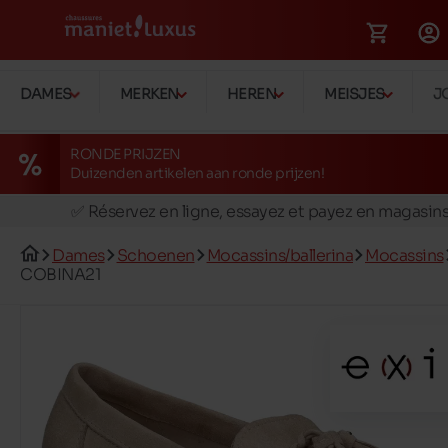
DAMES
MERKEN
HEREN
MEISJES
J
RONDE PRIJZEN
Duizenden artikelen aan ronde prijzen!
🚛 Livraison gratuite en magasins
✅ Réservez en ligne, essayez et payez en magasin
🏪 28 magasins en Belgique et au Luxembourg
Dames
Schoenen
Mocassins/ballerina
Mocassins
📦 Livraison à domicile gratuite dés 39€ d'achats
COBINA21
🔁 retours valables pendant 30 jours
🚛 Livraison gratuite en magasins