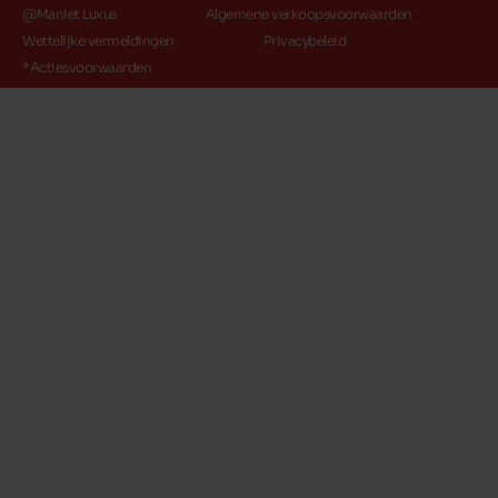
@Maniet Luxus
Algemene verkoopsvoorwaarden
Wettelijke vermeldingen
Privacybeleid
*Actiesvoorwaarden