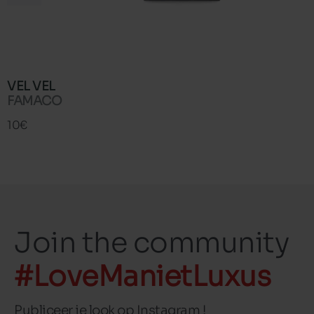
VEL VEL
FAMACO
10€
Join the community
#LoveManietLuxus
Publiceer je look op Instagram !