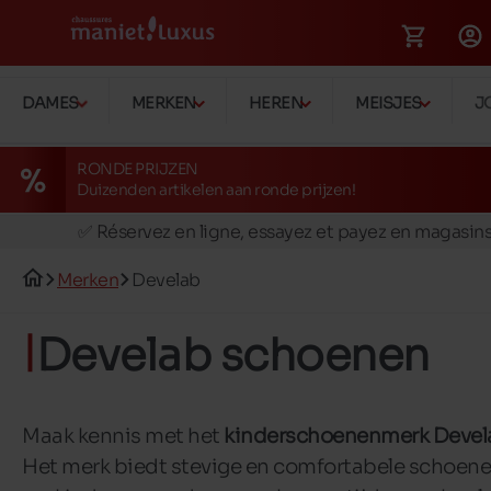
DAMES
MERKEN
HEREN
MEISJES
J
RONDE PRIJZEN
Duizenden artikelen aan ronde prijzen!
🚛 Livraison gratuite en magasins
✅ Réservez en ligne, essayez et payez en magasin
🏪 28 magasins en Belgique et au Luxembourg
Merken
Develab
📦 Livraison à domicile gratuite dés 39€ d'achats
🔁 retours valables pendant 30 jours
Develab schoenen
🚛 Livraison gratuite en magasins
Maak kennis met het
kinderschoenenmerk Devel
Het merk biedt stevige en comfortabele schoene