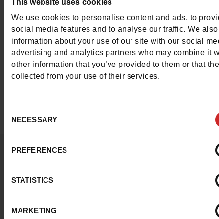
This website uses cookies
winkel te komen om uw kind het paar te laten pa
We use cookies to personalise content and ads, to prov
dat u aanspreekt. Onze medewerkers geven u
social media features and to analyse our traffic. We also
persoonlijk advies, zodat uw kind naar huis gaat
information about your use of our site with our social me
het paar schoenen dat het beste bij zijn of haar 
advertising and analytics partners who may combine it w
past. U kunt er ook voor kiezen om online te kope
other information that you’ve provided to them or that th
deze winkel. Met een paar klikken wordt uw beste
collected from your use of their services.
thuis, bij een afhaalpunt of in de winkel geleverd
Consent
NECESSARY
Selection
Vraagje ?
PREFERENCES
Neem contact op met de klantenservice
STATISTICS
Stuur een bericht
MARKETING
Meer contactopties