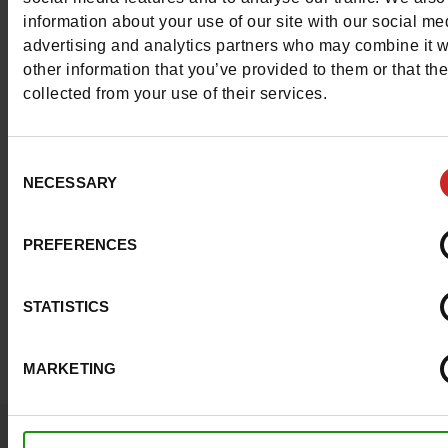
Caractéristiques
information about your use of our site with our social me
advertising and analytics partners who may combine it w
Couleur
BEIGE
other information that you’ve provided to them or that th
collected from your use of their services.
Waterproof
Non
Semelle amovible
non
Consent
NECESSARY
Selection
Conseil taille
Prenez votre pointure
habituelle
PREFERENCES
STATISTICS
Avis clients
MARKETING