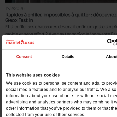
17/2/2026
Rapides à enfiler, impossibles à quitter : découvrez
Geox Fast In
Et si enfiler ses chaussures devenait enfin un geste simpl
rapide et sans effort ? Avec sa technologie innovante Fast
Geox réinvente le quotidien en proposant des chaussur
pensées pour être en
En savoir plus
Consent
Details
Abou
Mar
This website uses cookies
We use cookies to personalise content and ads, to prov
social media features and to analyse our traffic. We also
information about your use of our site with our social me
advertising and analytics partners who may combine it w
other information that you’ve provided to them or that th
collected from your use of their services.