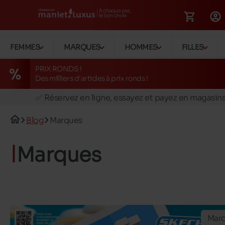
FEMMES
MARQUES
HOMMES
FILLES
PRIX RONDS !
Des milliers d'articles à prix ronds !
🚛 Livraison gratuite en magasins
✅ Réservez en ligne, essayez et payez en magasin
🏪 28 magasins en Belgique et au Luxembourg
Blog
Marques
📦 Livraison à domicile gratuite dés 39€ d'achats
🔁 retours valables pendant 30 jours
Marques
🚛 Livraison gratuite en magasins
Mar