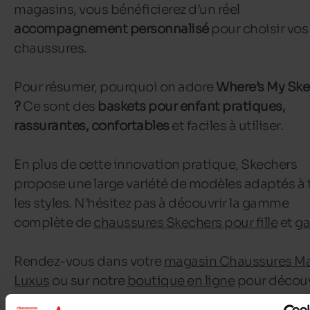
magasins, vous bénéficierez d’un réel
accompagnement personnalisé
pour choisir vos
chaussures.
Pour résumer, pourquoi on adore
Where’s My Ske
?
Ce sont des
baskets pour enfant pratiques,
rassurantes, confortables
et faciles à utiliser.
En plus de cette innovation pratique, Skechers
propose une large variété de modèles adaptés à 
les styles. N’hésitez pas à découvrir la gamme
complète de
chaussures Skechers pour fille
et
ga
Rendez-vous dans votre
magasin Chaussures Man
Luxus
ou sur notre
boutique en ligne
pour découvr
collection
‘Where’s my Skechers?’
et trouver la pa