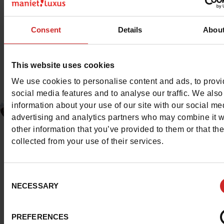
idéale.
Consent
Details
Abou
Toutes les chaussures Skechers enfant
This website uses cookies
We use cookies to personalise content and ads, to prov
social media features and to analyse our traffic. We also
Amandine Polet
information about your use of our site with our social me
Marques
25/03/2026
advertising and analytics partners who may combine it w
other information that you’ve provided to them or that th
collected from your use of their services.
Articles connexes
Consent
NECESSARY
Selection
Mar
PREFERENCES