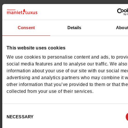
Pour les garder comme neuves
Consent
Details
Abou
This website uses cookies
We use cookies to personalise content and ads, to prov
social media features and to analyse our traffic. We also
information about your use of our site with our social me
advertising and analytics partners who may combine it w
other information that you’ve provided to them or that th
collected from your use of their services.
Consent
NECESSARY
Selection