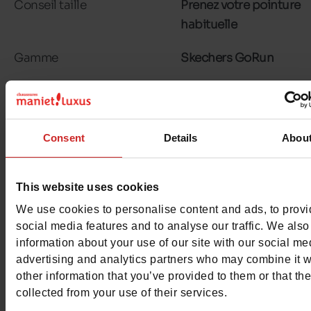
Conseil taille
Prenez votre pointure
habituelle
Gamme
Skechers GoRun
Avis clients
Consent
Details
Abou
This website uses cookies
Pour les garder comme neuves
We use cookies to personalise content and ads, to prov
social media features and to analyse our traffic. We also
information about your use of our site with our social me
advertising and analytics partners who may combine it w
other information that you’ve provided to them or that th
collected from your use of their services.