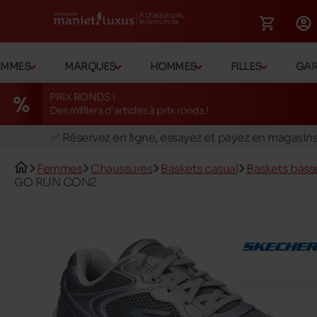
EMMES
MARQUES
HOMMES
FILLES
GA
PRIX RONDS !
🚛 Livraison gratuite en magasins
Des milliers d'articles à prix ronds !
✅ Réservez en ligne, essayez et payez en magasin
🏪 28 magasins en Belgique et au Luxembourg
📦 Livraison à domicile gratuite dés 39€ d'achats
Femmes
Chaussures
Baskets casual
Baskets bass
GO RUN CON2
🔁 retours valables pendant 30 jours
🚛 Livraison gratuite en magasins