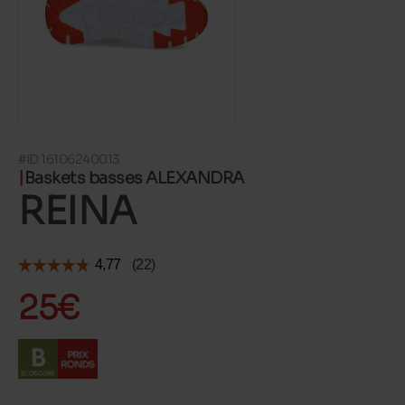
#ID 16106240013
Baskets basses ALEXANDRA
REINA
25€