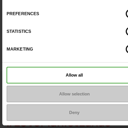
PREFERENCES
CLEANING
STATISTICS
FAMACO
13€
MARKETING
Allow all
Tous nos looks portés
Allow selection
par notre communaut
Deny
#LoveManietLuxus