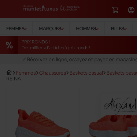
FEMMES
MARQUES
HOMMES
FILLES
PRIX RONDS !
Des milliers d'articles à prix ronds !
🚛 Livraison gratuite en magasins
✅ Réservez en ligne, essayez et payez en magasin
🏪 28 magasins en Belgique et au Luxembourg
Femmes
Chaussures
Baskets casual
Baskets bass
📦 Livraison à domicile gratuite dés 39€ d'achats
REINA
🔁 retours valables pendant 30 jours
🚛 Livraison gratuite en magasins