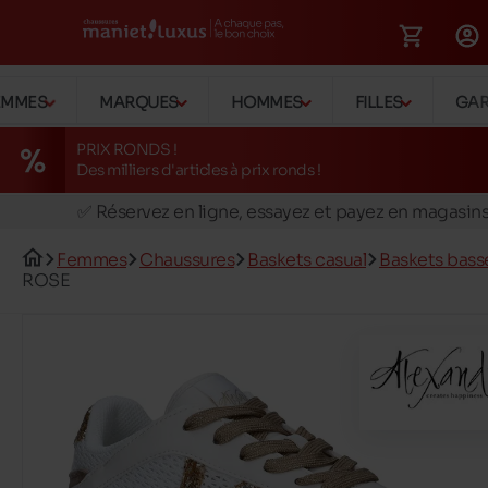
EMMES
MARQUES
HOMMES
FILLES
GA
PRIX RONDS !
🚛 Livraison gratuite en magasins
Des milliers d'articles à prix ronds !
✅ Réservez en ligne, essayez et payez en magasin
🏪 28 magasins en Belgique et au Luxembourg
Femmes
Chaussures
Baskets casual
Baskets bass
📦 Livraison à domicile gratuite dés 39€ d'achats
ROSE
🔁 retours valables pendant 30 jours
🚛 Livraison gratuite en magasins