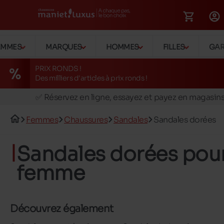
EMMES
MARQUES
HOMMES
FILLES
GA
PRIX RONDS !
Des milliers d'articles à prix ronds !
🚛 Livraison gratuite en magasins
✅ Réservez en ligne, essayez et payez en magasin
🏪 28 magasins en Belgique et au Luxembourg
Femmes
Chaussures
Sandales
Sandales dorées
📦 Livraison à domicile gratuite dés 39€ d'achats
🔁 retours valables pendant 30 jours
Sandales dorées pou
🚛 Livraison gratuite en magasins
femme
Découvrez également