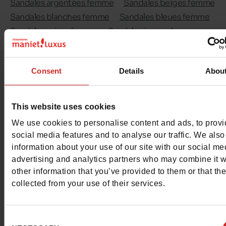
Sandales argentées femme
Sandales beiges femme
Sandales blanches femme
Sandales bleues femme
Sandales grises femme
Sandales jaunes femme
Sandales marron femme
Sandales noires femme
Sandales roses femme
Sandales rouges femme
Consent
Details
Abou
Sandales vertes femme
Mules femme
Sabots femme
Sandales à talon
Sandales compensées
Sandales en cuir femme
Tongs femme
This website uses cookies
We use cookies to personalise content and ads, to prov
social media features and to analyse our traffic. We also
information about your use of our site with our social me
advertising and analytics partners who may combine it w
other information that you’ve provided to them or that th
collected from your use of their services.
Consent