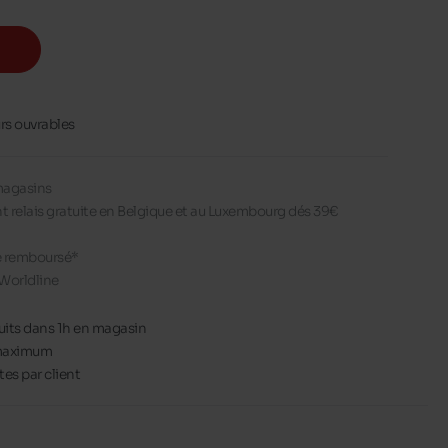
urs ouvrables
 magasins
nt relais gratuite en Belgique et au Luxembourg dés 39€
re remboursé*
Worldline
uits dans 1h en magasin
s maximum
es par client