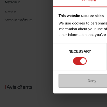
Consent
Matériaux
Matière
LOOK CUIR
This website uses cookies
Semelle extérieure
GOMME
We use cookies to personalis
information about your use of
other information that you’ve
Consent
NECESSARY
Selection
Deny
Avis clients