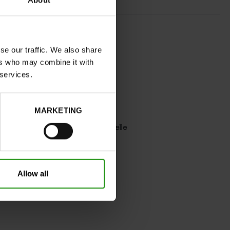
About
ROSE
normal
se our traffic. We also share
Non
ers who may combine it with
 services.
non
Sans
0cm
MARKETING
Prenez votre pointure habituelle
Birkenstock Arizona
Allow all