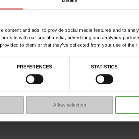
Details
Caractéristiques
Couleur
Conseil largeur
e content and ads, to provide social media features and to analy
Waterproof
 our site with our social media, advertising and analytics partn
 provided to them or that they’ve collected from your use of their
Semelle amovible
Chrome
Plateau
PREFERENCES
STATISTICS
Conseil taille
Gamme
Allow selection