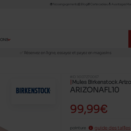
🌍 Nos engagements
📰​ Blog
🎁 Carte cadeau
🔝 Avantages Man
ÇONS
🚛 Livraison gratuite en magasins
✅ Réservez en ligne, essayez et payez en magasins
🏪 28 magasins en Belgique et au Luxembourg
📦 Livraison à domicile gratuite dés 39€ d'achats
#ID 16107270067
🔁 retours valables pendant 30 jours
Mules Birkenstock Ariz
🚛 Livraison gratuite en magasins
ARIZONAFL10
99,99€
guide des tailles
pointure