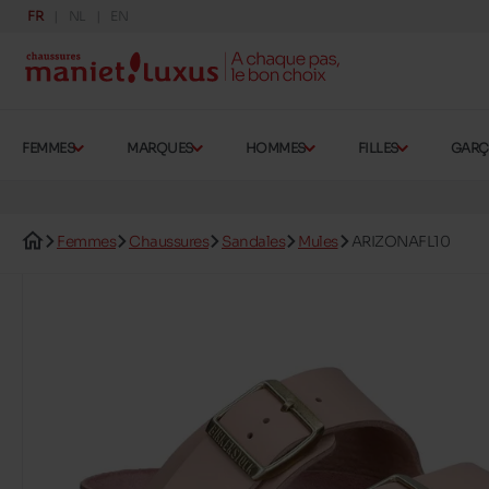
FR
NL
EN
FEMMES
MARQUES
HOMMES
FILLES
GAR
Femmes
Chaussures
Sandales
Mules
ARIZONAFL10