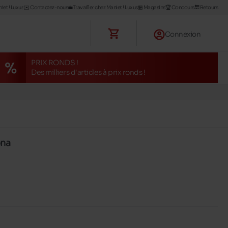
iet ! Luxus
✉️ Contactez-nous
💼Travailler chez Maniet ! Luxus
🏪 Magasins
🏆 Concours
🔙 Retours
Connexion
PRIX RONDS !
Des milliers d'articles à prix ronds !
ona