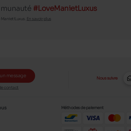
ommunauté
#LoveManietLuxus
é Maniet!Luxus.
En savoir plus