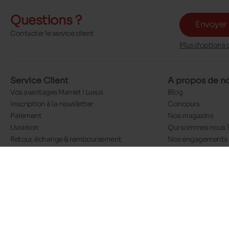
Questions ?
Envoyer
Contacter le service client
Plus d'options 
Service Client
A propos de n
Vos avantages Maniet ! Luxus
Blog
Inscription à la newsletter
Concours
Paiement
Nos magasins
Livraison
Qui sommes nous 
Retour, échange & remboursement
Nos engagements
Réserver en magasin
Un pas vers la natu
Guide des tailles
Eco Score
Guide d'entretien
Emplois
Communauté Manie
@Maniet Luxus
Conditions générales de ven