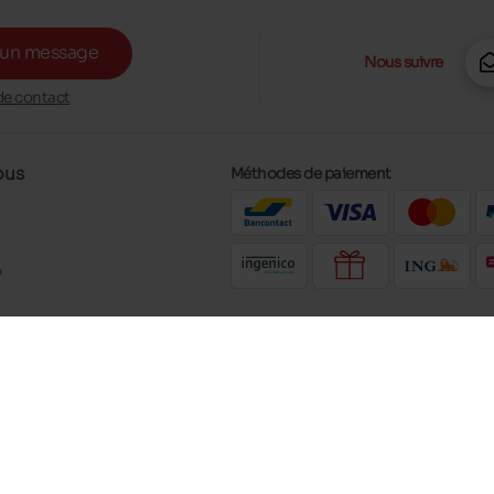
 un message
Nous suivre
de contact
ous
Méthodes de paiement
?
re
t ! Luxus
te
Mentions légales
Protection de la vie privée