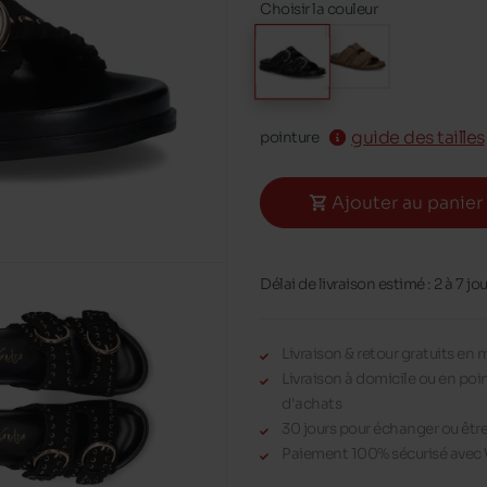
Choisir la couleur
guide des tailles
pointure
Ajouter au panier
Délai de livraison estimé : 2 à 7 jo
Livraison & retour gratuits en
Livraison à domicile ou en poi
d'achats
30 jours pour échanger ou êt
Paiement 100% sécurisé avec 