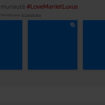
ommunauté
#LoveManietLuxus
é Maniet!Luxus.
En savoir plus