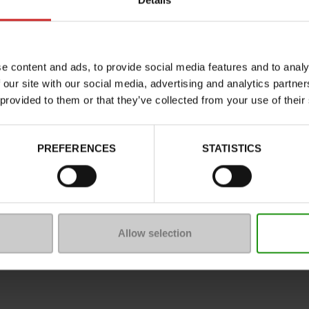
Details
Caractéristiques
Couleur
Conseil largeur
e content and ads, to provide social media features and to analy
Waterproof
 our site with our social media, advertising and analytics partn
 provided to them or that they’ve collected from your use of their
Eco-score
Semelle amovible
Chrome
PREFERENCES
STATISTICS
Plateau
Conseil taille
Allow selection