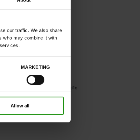
About
NOIR
normal
se our traffic. We also share
Non
ers who may combine it with
 services.
C
non
Sans
MARKETING
0cm
Prenez votre pointure habituelle
Allow all