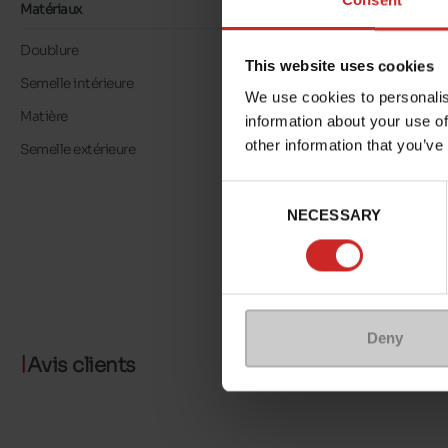
Consent
Matériaux
Doublure
LOOK CUIR
This website uses cookies
Semelle intérieure
LOOK CUIR
We use cookies to personalis
Matière
SUÈDE
information about your use of
other information that you’ve
Semelle extérieure
TPU
Consent
NECESSARY
Selection
Deny
Avis clients