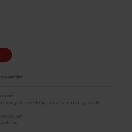
urs ouvrables
 magasins
nt relais gratuite en Belgique et au Luxembourg dés 39€
re remboursé*
Worldline