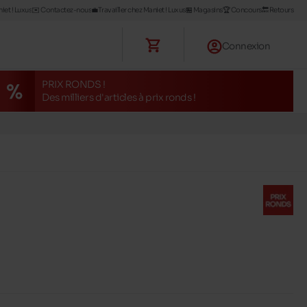
iet ! Luxus
✉️ Contactez-nous
💼Travailler chez Maniet ! Luxus
🏪 Magasins
🏆 Concours
🔙 Retours
Connexion
PRIX RONDS !
Des milliers d'articles à prix ronds !