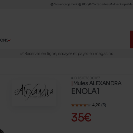
🌍 Nos engagements
📰​ Blog
🎁 Carte cadeau
🔝 Avantages Man
ÇONS
🚛 Livraison gratuite en magasins
✅ Réservez en ligne, essayez et payez en magasins
🏪 28 magasins en Belgique et au Luxembourg
📦 Livraison à domicile gratuite dés 39€ d'achats
#ID 16107800167
🔁 retours valables pendant 30 jours
Mules ALEXANDRA
🚛 Livraison gratuite en magasins
ENOLA1
35€