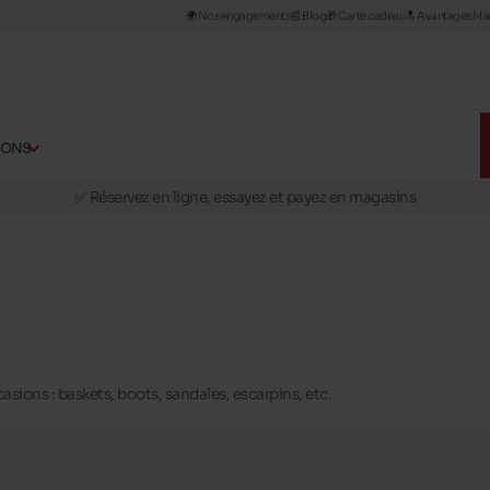
🌍 Nos engagements
📰​ Blog
🎁 Carte cadeau
🔝 Avantages Man
ÇONS
🚛 Livraison gratuite en magasins
✅ Réservez en ligne, essayez et payez en magasins
🏪 28 magasins en Belgique et au Luxembourg
📦 Livraison à domicile gratuite dés 39€ d'achats
🔁 retours valables pendant 30 jours
🚛 Livraison gratuite en magasins
asions : baskets, boots, sandales, escarpins, etc.