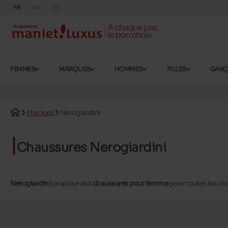
FR
NL
EN
FEMMES
MARQUES
HOMMES
FILLES
GAR
Marques
Nerogiardini
Chaussures Nerogiardini
Nerogiardini
propose des
chaussures pour femme
pour toutes les occ