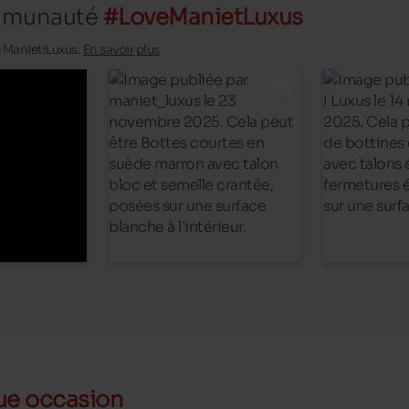
ommunauté
#LoveManietLuxus
é Maniet!Luxus.
En savoir plus
ue occasion