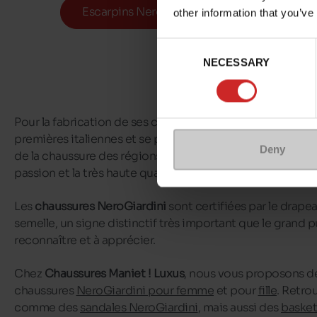
Escarpins Nerogiardini
other information that you’ve
Consent
NECESSARY
Selection
Pour la fabrication de ses chaussures,
NeroGiardini
utilis
premières italiennes et se prévaut du savoir-faire histori
Deny
de la chaussure des régions de Fermo et de Macerata, qui g
passion et la très haute qualité de chaque chaussure pro
Les
chaussures NeroGiardini
sont certifiées par le drapea
semelle, un signe distinctif très important que le grand p
reconnaître et à apprécier.
Chez
Chaussures Maniet ! Luxus
, nous vous proposons d
chaussures
NeroGiardini pour femme
et pour
fille
. Retro
comme des
sandales NeroGiardini
, mais aussi des
basket