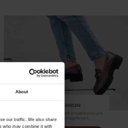
About
MOCASSINS NEROGIARDINI
Les mocassins peuvent convenir pour une
tenue casual mais chic également.
se our traffic. We also share
ers who may combine it with