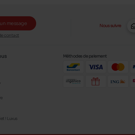
 un message
Nous suivre
de contact
ous
Méthodes de paiement
?
re
t ! Luxus