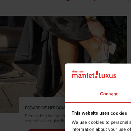
Consent
ESCARPINS NEROGIARDINI
This website uses cookies
Prenez de la hauteur tout en style avec les
escarpins Nerogiardini.
We use cookies to personalis
information about your use of