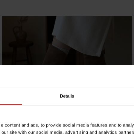
Details
BOTTINES NEROGIARDINI
Des bottine confortables et stylées qui
complèteront parfaitement vos tenues.
e content and ads, to provide social media features and to analy
 our site with our social media, advertising and analytics partn