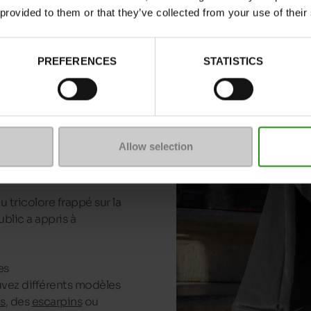
Bottines Nerogiardini
 provided to them or that they’ve collected from your use of their
PREFERENCES
STATISTICS
e des matières
que du pôle industriel
Allow selection
arantit le soin, la
duite.
u tricolore frappé sur la
ublic a appris à
es
uvez différents modèles
s
, des
escarpins
ou