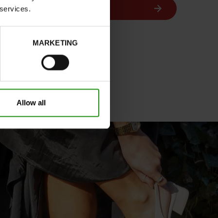
Mocassins
 services.
Nerogiardini
MARKETING
Allow all