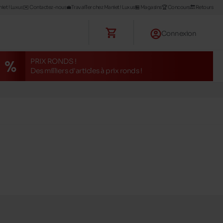
iet ! Luxus
✉️ Contactez-nous
💼Travailler chez Maniet ! Luxus
🏪 Magasins
🏆 Concours
🔙 Retours
Connexion
PRIX RONDS !
Des milliers d'articles à prix ronds !