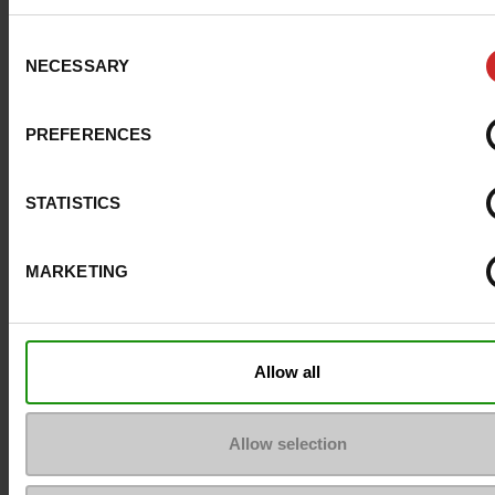
Conseil taille
Prenez votre pointure
habituelle
Consent
NECESSARY
Selection
Avis clients
PREFERENCES
STATISTICS
Pour les garder comme neuves
MARKETING
Allow all
Allow selection