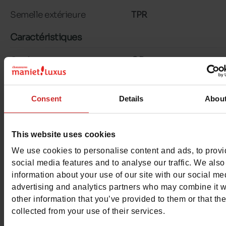
Semelle extérieure
TPR
Caractéristiques
Couleur
OR
Conseil largeur
normal
Consent
Details
Abou
Waterproof
Non
Eco-score
A
This website uses cookies
We use cookies to personalise content and ads, to prov
Semelle amovible
non
social media features and to analyse our traffic. We also
information about your use of our site with our social me
Chrome
Sans
advertising and analytics partners who may combine it w
other information that you’ve provided to them or that th
Plateau
0cm
collected from your use of their services.