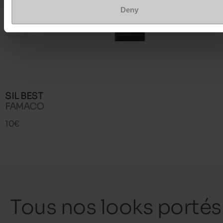
Deny
SIL BEST
FAMACO
10€
Tous nos looks portés