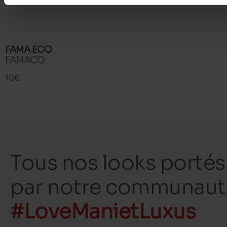
FAMA ECO
FAMACO
10€
Tous nos looks portés
par notre communaut
#LoveManietLuxus