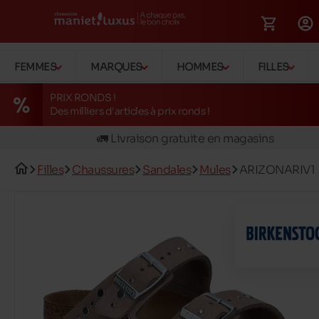
FEMMES
MARQUES
HOMMES
FILLES
PRIX RONDS !
Des milliers d'articles à prix ronds !
🚛 Livraison gratuite en magasins
✅ Réservez en ligne, essayez et payez en magasin
Filles
Chaussures
Sandales
Mules
ARIZONARIV1
🏪 28 magasins en Belgique et au Luxembourg
📦 Livraison à domicile gratuite dés 39€ d'achats
🔁 retours valables pendant 30 jours
🚛 Livraison gratuite en magasins