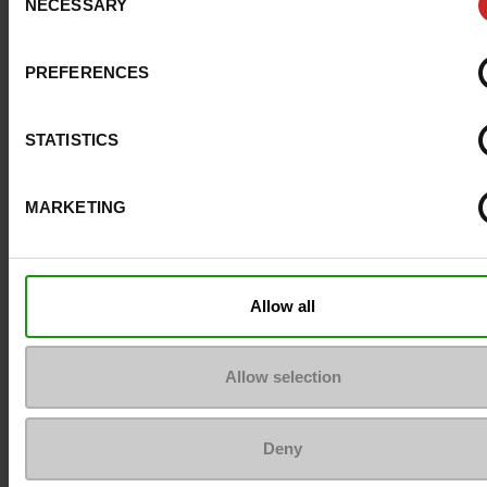
NECESSARY
Selection
Avis clients
PREFERENCES
STATISTICS
Pour les garder comme neuves
MARKETING
Allow all
Allow selection
Deny