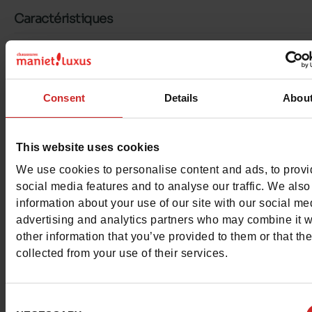
Caractéristiques
Couleur
TAUPE
Conseil largeur
normal
Consent
Details
Abou
Waterproof
Non
This website uses cookies
Semelle amovible
non
We use cookies to personalise content and ads, to prov
Chrome
Sans
social media features and to analyse our traffic. We also
information about your use of our site with our social me
Conseil taille
Prenez votre pointure
advertising and analytics partners who may combine it w
habituelle
other information that you’ve provided to them or that th
collected from your use of their services.
Gamme
Birkenstock Arizona
Consent