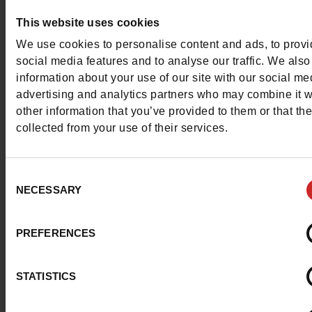
Questions ?
This website uses cookies
Contacter le service client
We use cookies to personalise content and ads, to prov
social media features and to analyse our traffic. We also
Envoyer un message
information about your use of our site with our social me
advertising and analytics partners who may combine it w
Plus d'options de contact
other information that you’ve provided to them or that th
collected from your use of their services.
Nous suivre
Consent
NECESSARY
Selection
PREFERENCES
Service Client
STATISTICS
A propos de nous