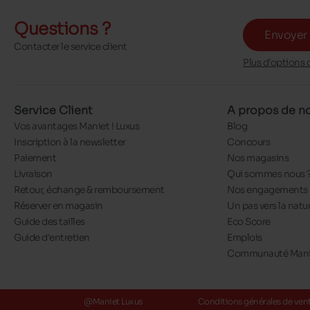
Questions ?
Envoyer
Contacter le service client
Plus d'options 
Service Client
A propos de n
Vos avantages Maniet ! Luxus
Blog
Inscription à la newsletter
Concours
Paiement
Nos magasins
Livraison
Qui sommes nous 
Retour, échange & remboursement
Nos engagements
Réserver en magasin
Un pas vers la natu
Guide des tailles
Eco Score
Guide d'entretien
Emplois
Communauté Manie
@Maniet Luxus
Conditions générales de ven