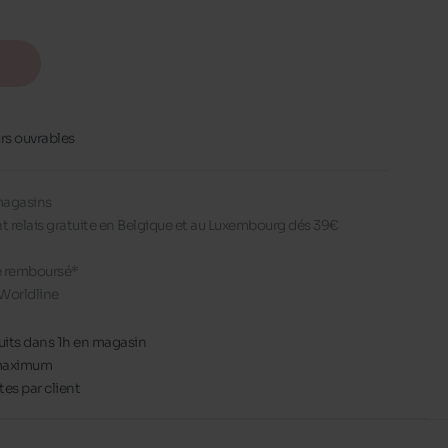
urs ouvrables
 magasins
nt relais gratuite en Belgique et au Luxembourg dés 39€
re remboursé*
Worldline
uits dans 1h en magasin
s maximum
es par client