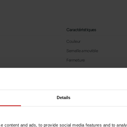
Caractéristiques
Couleur
Semelle amovible
Fermeture
Conseil taille
Details
e content and ads, to provide social media features and to analy