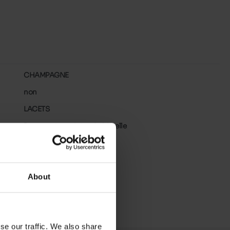
CHAMPAGNE
non
LACETS
Prenez votre pointure habituelle
About
se our traffic. We also share