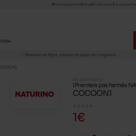
🌍 Nos engagements
📰​ Blog
🎁 Carte cadeau
🔝 Avantages Man
ÇONS
🚛 Livraison gratuite en magasins
✅ Réservez en ligne, essayez et payez en magasins
🏪 28 magasins en Belgique et au Luxembourg
OCOON1
📦 Livraison à domicile gratuite dés 39€ d'achats
#ID 38231200001
🔁 retours valables pendant 30 jours
Premiers pas fermés 
🚛 Livraison gratuite en magasins
COCOON1
1€