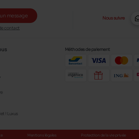
 un message
Nous suivre
de contact
ous
Méthodes de paiement
?
re
t ! Luxus
te
Mentions légales
Protection de la vie privée