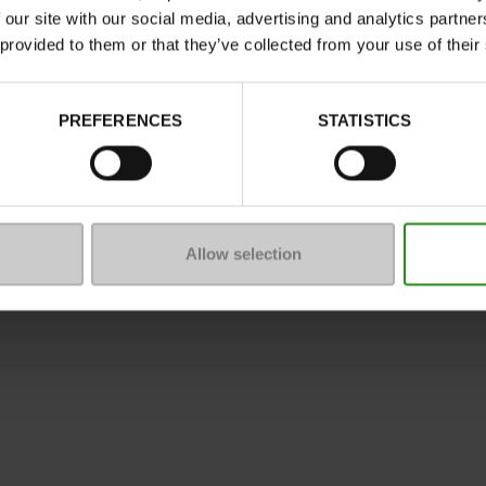
 our site with our social media, advertising and analytics partn
 provided to them or that they’ve collected from your use of their
ommunauté
#LoveManietLuxus
é Maniet!Luxus.
En savoir plus
PREFERENCES
STATISTICS
Allow selection