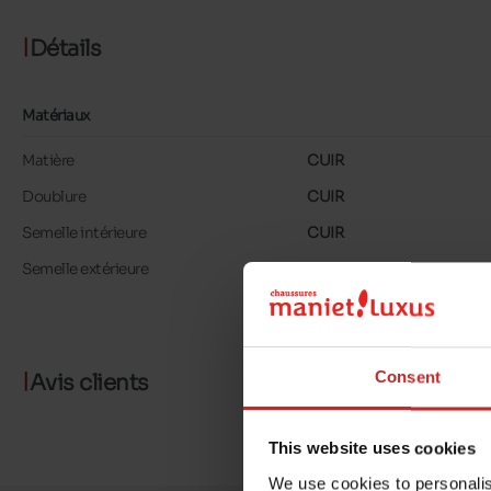
Détails
Matériaux
Matière
CUIR
Doublure
CUIR
Semelle intérieure
CUIR
Semelle extérieure
GOMME
Consent
Avis clients
This website uses cookies
We use cookies to personalis