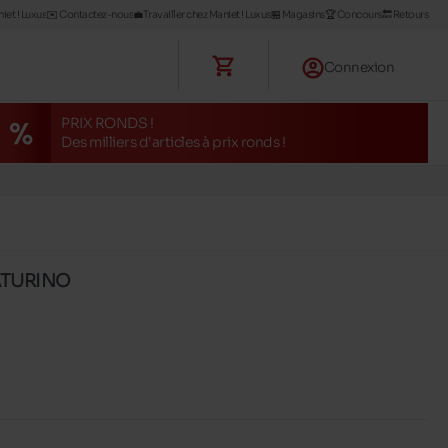
iet ! Luxus
✉️ Contactez-nous
💼Travailler chez Maniet ! Luxus
🏪 Magasins
🏆 Concours
🔙 Retours
Connexion
PRIX RONDS !
Des milliers d'articles à prix ronds !
NATURINO