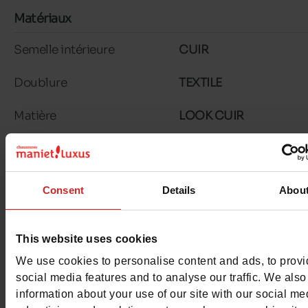
Matériaux
Semelle intérieure
CUIR
Doublure
TEXTILE
Matière
LOOK CUIR
Semelle extérieure
GOMME
Caractéristiques
Consent
Details
Abou
Couleur
MARINE
This website uses cookies
Conseil largeur
normal
We use cookies to personalise content and ads, to prov
Waterproof
Non
social media features and to analyse our traffic. We also
information about your use of our site with our social me