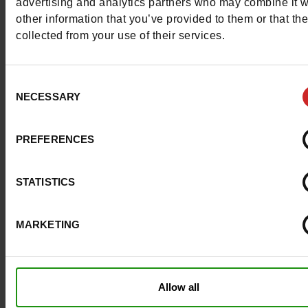
Eco-score
D
advertising and analytics partners who may combine it w
other information that you’ve provided to them or that th
Semelle amovible
non
collected from your use of their services.
Chrome
Sans
Consent
NECESSARY
Conseil taille
Prenez votre pointure
Selection
habituelle
PREFERENCES
Avis clients
STATISTICS
MARKETING
Pour les garder comme neuves
Allow all