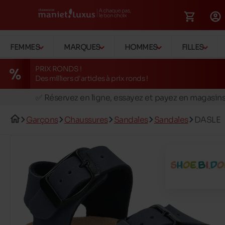
FEMMES
MARQUES
HOMMES
FILLES
PRIX RONDS !
Des milliers d'articles à prix ronds !
🚛 Livraison gratuite en magasins
✅ Réservez en ligne, essayez et payez en magasin
🏪 28 magasins en Belgique et au Luxembourg
Garçons
Chaussures
Sandales
Sandales
DASLE
📦 Livraison à domicile gratuite dés 39€ d'achats
🔁 retours valables pendant 30 jours
🚛 Livraison gratuite en magasins