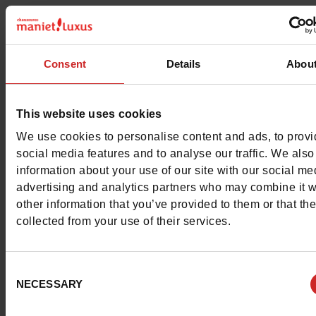
Caractéristiques
Couleur
NOIR
Consent
Details
Abou
Conseil largeur
normal
This website uses cookies
Waterproof
Non
We use cookies to personalise content and ads, to prov
social media features and to analyse our traffic. We also
Chrome
Sans
information about your use of our site with our social me
advertising and analytics partners who may combine it w
Conseil taille
Prenez votre pointure
other information that you’ve provided to them or that th
habituelle
collected from your use of their services.
Consent
Avis clients
NECESSARY
Selection