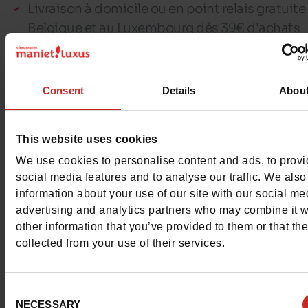
Livraison à domicile ou en point relais gratuite
Belgique et au Luxembourg dés 39€ d'achats
30 jours pour échanger ou être remboursé*
Paiement 100% sécurisé avec Worldline
Consent
Details
Abou
Réservez & récupérez vos produits dans 1h en
magasin
This website uses cookies
Articles réservés pour 7 jours maximum
Maximum 3 réservations ouvertes par client
We use cookies to personalise content and ads, to prov
social media features and to analyse our traffic. We also
information about your use of our site with our social me
advertising and analytics partners who may combine it w
other information that you’ve provided to them or that th
Détails
collected from your use of their services.
Caractéristiques
Consent
NECESSARY
Selection