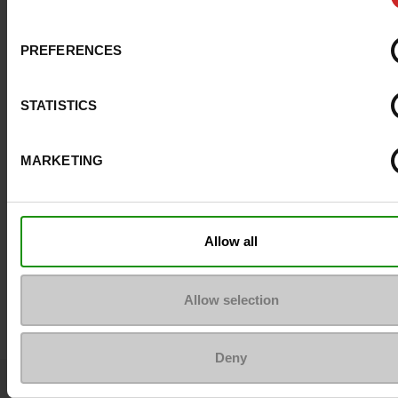
Couleur
MARRON
Conseil largeur
normal
PREFERENCES
Waterproof
Non
STATISTICS
Chrome
Sans
MARKETING
Conseil taille
Prenez votre pointure
habituelle
Allow all
Avis clients
Allow selection
Deny