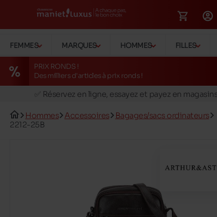
FEMMES
MARQUES
HOMMES
FILLES
PRIX RONDS !
Des milliers d'articles à prix ronds !
🚛 Livraison gratuite en magasins
✅ Réservez en ligne, essayez et payez en magasin
🏪 28 magasins en Belgique et au Luxembourg
Hommes
Accessoires
Bagages/sacs ordinateurs
📦 Livraison à domicile gratuite dés 39€ d'achats
2212-25B
🔁 retours valables pendant 30 jours
🚛 Livraison gratuite en magasins