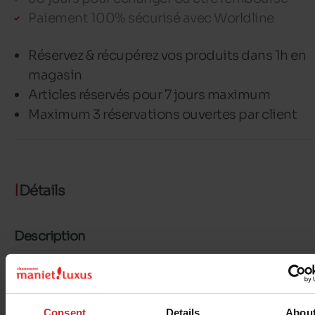
Paiement 100% sécurisé avec Worldline
Réservez & récupérez vos produits dans 1h en
magasin
Articles réservés pour 7 jours maximum
Maximum 3 réservations ouvertes par client
Détails
Description
PACK DE 2 PAIRES
Matériaux
Consent
Details
Abou