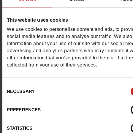
Matière
COTON
Caractéristiques
This website uses cookies
We use cookies to personalise content and ads, to prov
Couleur
MARINE
social media features and to analyse our traffic. We also
information about your use of our site with our social me
Conseil largeur
normal
advertising and analytics partners who may combine it w
other information that you’ve provided to them or that th
Waterproof
Non
collected from your use of their services.
Eco-score
D
Consent
Chrome
Sans
NECESSARY
Selection
Conseil taille
Prenez votre pointure
PREFERENCES
habituelle
STATISTICS