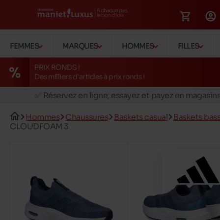
FEMMES
MARQUES
HOMMES
FILLES
PRIX RONDS !
Des milliers d'articles à prix ronds !
🚛 Livraison gratuite en magasins
✅ Réservez en ligne, essayez et payez en magasin
🏪 28 magasins en Belgique et au Luxembourg
Hommes
Chaussures
Baskets casual
Baskets bas
📦 Livraison à domicile gratuite dés 39€ d'achats
CLOUDFOAM 3
🔁 retours valables pendant 30 jours
🚛 Livraison gratuite en magasins