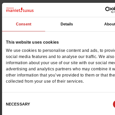
Conseil largeur
normal
Waterproof
Non
Consent
Details
Abou
Semelle amovible
oui
This website uses cookies
Chrome
Sans
We use cookies to personalise content and ads, to prov
social media features and to analyse our traffic. We also
Conseil taille
Prenez votre pointure
information about your use of our site with our social me
habituelle
advertising and analytics partners who may combine it w
other information that you’ve provided to them or that th
Gamme
Adidas Cloudfoam
collected from your use of their services.
Consent
Avis clients
NECESSARY
Selection